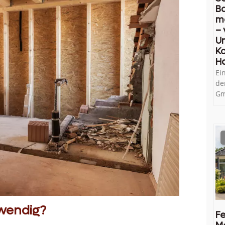
B
m
– 
U
Ko
H
Ei
de
Gm
twendig?
Fe