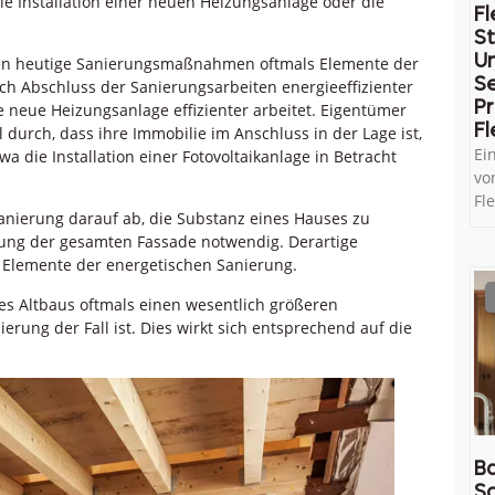
e Installation einer neuen Heizungsanlage oder die
Fl
St
U
lten heutige Sanierungsmaßnahmen oftmals Elemente der
Se
ch Abschluss der Sanierungsarbeiten energieeffizienter
Pr
 neue Heizungsanlage effizienter arbeitet. Eigentümer
Fl
 durch, dass ihre Immobilie im Anschluss in der Lage ist,
Ei
a die Installation einer Fotovoltaikanlage in Betracht
vo
Fl
sanierung darauf ab, die Substanz eines Hauses zu
erung der gesamten Fassade notwendig. Derartige
s Elemente der energetischen Sanierung.
nes Altbaus oftmals einen wesentlich größeren
ierung der Fall ist. Dies wirkt sich entsprechend auf die
Ba
So