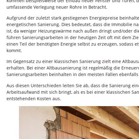
kommen beispielsweise der Einbau neuer Fenster und Türen, di
umfassende Verlegung neuer Rohre in Betracht.
Aufgrund der zuletzt stark gestiegenen Energiepreise beinha
energetischen Sanierung. Dies bedeutet, dass die Immobilie na
ist, da weniger Heizungswärme nach außen dringt und/oder die
führen Sanierungsarbeiten in der heutigen Zeit oft mit dem Ziel
einen Teil der benötigten Energie selbst zu erzeugen, sodass etw
kommt.
Im Gegensatz zu einer klassischen Sanierung zielt eine Altbau
erhalten. Bei einer Altbausanierung ist regelmäßig die Erneu
Sanierungsarbeiten beinhalten in den meisten Fällen ebenfall
Aus diesen Unterschieden leiten Sie ab, dass die Sanierung ei
Arbeitsaufwand mit sich bringt, als es bei einer klassischen San
entstehenden Kosten aus.