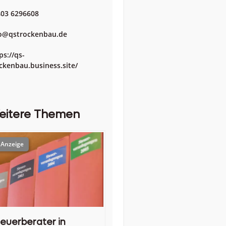
03 6296608
o@qstrockenbau.de
ps://qs-
ckenbau.business.site/
eitere Themen
euerberater in