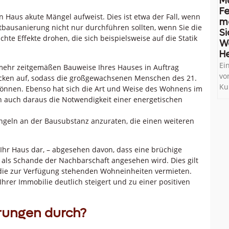
M
Fe
n Haus akute Mängel aufweist. Dies ist etwa der Fall, wenn
me
Altbausanierung nicht nur durchführen sollten, wenn Sie die
Si
e Effekte drohen, die sich beispielsweise auf die Statik
W
He
Ei
 mehr zeitgemäßen Bauweise Ihres Hauses in Auftrag
vo
ecken auf, sodass die großgewachsenen Menschen des 21.
Ku
önnen. Ebenso hat sich die Art und Weise des Wohnens im
ch auch daraus die Notwendigkeit einer energetischen
ängeln an der Bausubstanz anzuraten, die einen weiteren
Ihr Haus dar, – abgesehen davon, dass eine brüchige
 als Schande der Nachbarschaft angesehen wird. Dies gilt
die zur Verfügung stehenden Wohneinheiten vermieten.
rer Immobilie deutlich steigert und zu einer positiven
rungen durch?