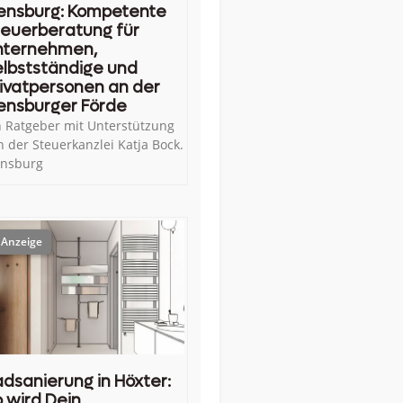
ensburg: Kompetente
euerberatung für
nternehmen,
lbstständige und
ivatpersonen an der
ensburger Förde
n Ratgeber mit Unterstützung
n der Steuerkanzlei Katja Bock.
ensburg
dsanierung in Höxter:
 wird Dein