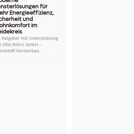
oderne
nsterlösungen für
hr Energieeffizienz,
cherheit und
ohnkomfort im
idekreis
n Ratgeber mit Unterstützung
n Otto Röhrs GmbH –
nststoff-Fensterbau.