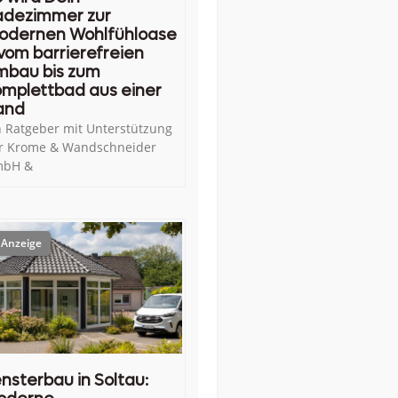
adezimmer zur
odernen Wohlfühloase
vom barrierefreien
mbau bis zum
mplettbad aus einer
and
n Ratgeber mit Unterstützung
r Krome & Wandschneider
bH &
nsterbau in Soltau: