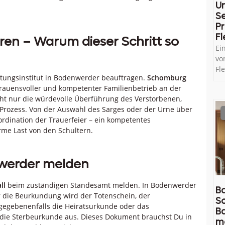
U
Se
Pr
Fl
ren – Warum dieser Schritt so
Ei
vo
Fl
attungsinstitut in Bodenwerder beauftragen.
Schomburg
trauensvoller und kompetenter Familienbetrieb an der
cht nur die würdevolle Überführung des Verstorbenen,
Prozess. Von der Auswahl des Sarges oder der Urne über
rdination der Trauerfeier – ein kompetentes
rme Last von den Schultern.
nwerder melden
ll
beim zuständigen Standesamt melden. In Bodenwerder
Ba
r die Beurkundung wird der Totenschein, der
So
gegebenenfalls die Heiratsurkunde oder das
B
 die Sterbeurkunde aus. Dieses Dokument brauchst Du in
m