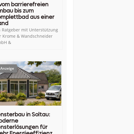
vom barrierefreien
mbau bis zum
mplettbad aus einer
and
n Ratgeber mit Unterstützung
r Krome & Wandschneider
bH &
nsterbau in Soltau:
oderne
nsterlösungen für
hr Energieeffizienz,