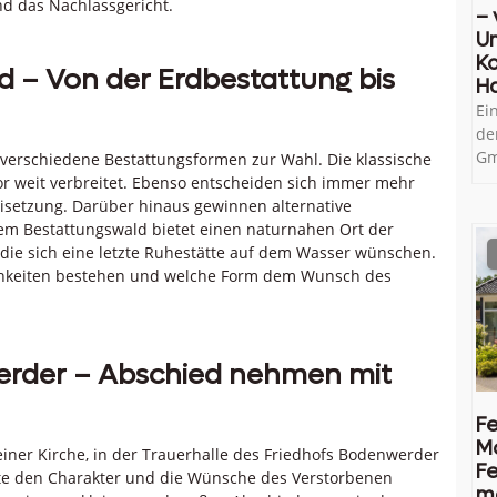
d das Nachlassgericht.
– 
U
Ko
 – Von der Erdbestattung bis
H
Ei
de
Gm
rschiedene Bestattungsformen zur Wahl. Die klassische
vor weit verbreitet. Ebenso entscheiden sich immer mehr
isetzung. Darüber hinaus gewinnen alternative
em Bestattungswald bietet einen naturnahen Ort der
die sich eine letzte Ruhestätte auf dem Wasser wünschen.
ichkeiten bestehen und welche Form dem Wunsch des
werder – Abschied nehmen mit
Fe
M
einer Kirche, in der Trauerhalle des Friedhofs Bodenwerder
Fe
te den Charakter und die Wünsche des Verstorbenen
me