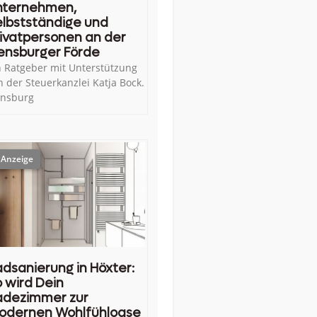
nternehmen,
lbstständige und
ivatpersonen an der
ensburger Förde
n Ratgeber mit Unterstützung
n der Steuerkanzlei Katja Bock.
ensburg
dsanierung in Höxter:
 wird Dein
adezimmer zur
odernen Wohlfühloase