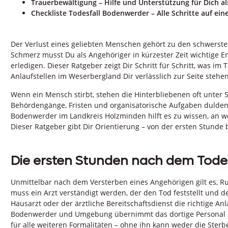
Trauerbewältigung – Hilfe und Unterstützung für Dich a
Checkliste Todesfall Bodenwerder – Alle Schritte auf eine
Der Verlust eines geliebten Menschen gehört zu den schwerst
Schmerz musst Du als Angehöriger in kürzester Zeit wichtige E
erledigen. Dieser Ratgeber zeigt Dir Schritt für Schritt, was im
Anlaufstellen im Weserbergland Dir verlässlich zur Seite stehen
Wenn ein Mensch stirbt, stehen die Hinterbliebenen oft unter S
Behördengänge, Fristen und organisatorische Aufgaben dulden 
Bodenwerder im Landkreis Holzminden hilft es zu wissen, an 
Dieser Ratgeber gibt Dir Orientierung – von der ersten Stunde 
Die ersten Stunden nach dem Todesf
Unmittelbar nach dem Versterben eines Angehörigen gilt es, 
muss ein Arzt verständigt werden, der den Tod feststellt und den
Hausarzt oder der ärztliche Bereitschaftsdienst die richtige An
Bodenwerder und Umgebung übernimmt das dortige Personal die
für alle weiteren Formalitäten – ohne ihn kann weder die Ster