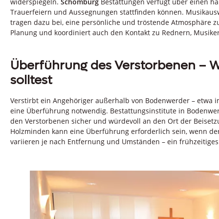
widerspiegeln.
Schomburg
Bestattungen verfügt über einen h
Trauerfeiern und Aussegnungen stattfinden können. Musikausw
tragen dazu bei, eine persönliche und tröstende Atmosphäre z
Planung und koordiniert auch den Kontakt zu Rednern, Musiker
Überführung des Verstorbenen – W
solltest
Verstirbt ein Angehöriger außerhalb von Bodenwerder – etwa im 
eine Überführung notwendig. Bestattungsinstitute in Bodenwer
den Verstorbenen sicher und würdevoll an den Ort der Beisetz
Holzminden kann eine Überführung erforderlich sein, wenn der
variieren je nach Entfernung und Umständen – ein frühzeitiges 