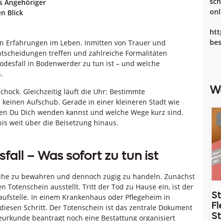
sc
ls Angehöriger
onl
n Blick
htt
bes
en Erfahrungen im Leben. Inmitten von Trauer und
ntscheidungen treffen und zahlreiche Formalitäten
 Todesfall in Bodenwerder zu tun ist – und welche
.
W
chock. Gleichzeitig läuft die Uhr: Bestimmte
keinen Aufschub. Gerade in einer kleineren Stadt wie
wen Du Dich wenden kannst und welche Wege kurz sind.
bis weit über die Beisetzung hinaus.
all – Was sofort zu tun ist
Ruhe zu bewahren und dennoch zügig zu handeln. Zunächst
 Totenschein ausstellt. Tritt der Tod zu Hause ein, ist der
St
laufstelle. In einem Krankenhaus oder Pflegeheim in
Fl
sen Schritt. Der Totenschein ist das zentrale Dokument
St
beurkunde beantragt noch eine Bestattung organisiert