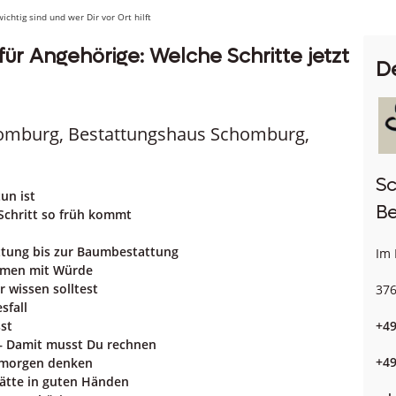
ichtig sind und wer Dir vor Ort hilft
für Angehörige: Welche Schritte jetzt
D
chomburg, Bestattungshaus Schomburg,
S
un ist
Be
Schritt so früh kommt
ttung bis zur Baumbestattung
Im 
ehmen mit Würde
 wissen solltest
37
sfall
+49
st
– Damit musst Du rechnen
+49
 morgen denken
tätte in guten Händen