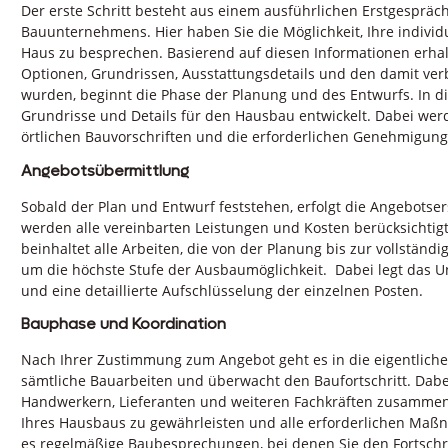
Der erste Schritt besteht aus einem ausführlichen Erstgespräc
Bauunternehmens. Hier haben Sie die Möglichkeit, Ihre indivi
Haus zu besprechen. Basierend auf diesen Informationen erha
Optionen, Grundrissen, Ausstattungsdetails und den damit ve
wurden, beginnt die Phase der Planung und des Entwurfs. In d
Grundrisse und Details für den Hausbau entwickelt. Dabei wer
örtlichen Bauvorschriften und die erforderlichen Genehmigung
Angebotsübermittlung
Sobald der Plan und Entwurf feststehen, erfolgt die Angebot
werden alle vereinbarten Leistungen und Kosten berücksichtigt,
beinhaltet alle Arbeiten, die von der Planung bis zur vollständ
um die höchste Stufe der Ausbaumöglichkeit. Dabei legt das U
und eine detaillierte Aufschlüsselung der einzelnen Posten.
Bauphase und Koordination
Nach Ihrer Zustimmung zum Angebot geht es in die eigentlich
sämtliche Bauarbeiten und überwacht den Baufortschritt. Dabe
Handwerkern, Lieferanten und weiteren Fachkräften zusamme
Ihres Hausbaus zu gewährleisten und alle erforderlichen Ma
es regelmäßige Baubesprechungen, bei denen Sie den Fortschri