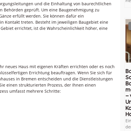
Fl
rsorgungsleitungen und die Einhaltung von baurechtlichen
gen Behörden geprüft. Um eine Baugenehmigung zu
änze erfüllt werden. Sie können dafür ein
Kontakt treten. Besteht im jeweiligen Baugebiet eine
ebiet errichtet, ist die Wahrscheinlichkeit höher, eine
Ihr neues Haus mit eigenen Kräften errichten oder es noch
Ba
sselfertigen Errichtung beauftragen. Wenn Sie sich für
So
enhauses in Bremen entscheiden und die Dienstleistungen
B
ie einen strukturierten Prozess, der Ihnen einen
m
zess umfasst mehrere Schritte:
– 
U
Ko
H
Ei
de