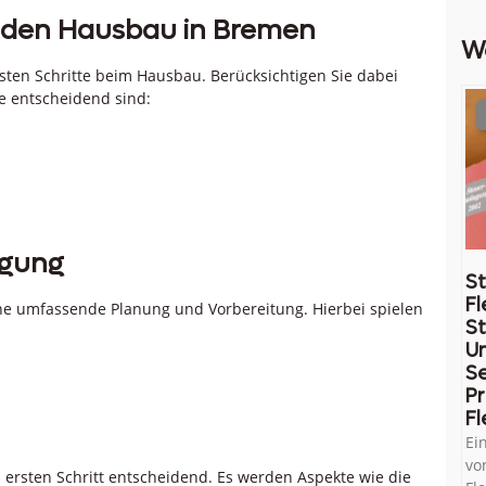
r den Hausbau in Bremen
W
ten Schritte beim Hausbau. Berücksichtigen Sie dabei
e entscheidend sind:
igung
St
Fl
ine umfassende Planung und Vorbereitung. Hierbei spielen
St
U
Se
Pr
Fl
Ei
vo
 ersten Schritt entscheidend. Es werden Aspekte wie die