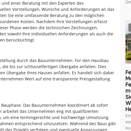
Gm
h und einer Beratung mit den Experten des
duellen Vorstellungen, Wünsche und Anforderungen an das
lten Sie eine umfassende Beratung zu den möglichen
rbundenen Kosten. Nachdem Ihre Vorstellungen erfasst
ieser Phase werden die technischen Zeichnungen,
den sowohl Ihre individuellen Anforderungen als auch die
en berücksichtigt.
serstellung durch das Bauunternehmen. Für den Hausbau
 die bis zur schlüsselfertigen Übergabe anfallen. Dies
Fe
igen Übergabe Ihres Hauses anfallen. Es handelt sich dabei
M
nternehmen Wert auf eine transparente Preisgestaltung
Fe
me
Si
W
e Bauphase. Das Bauunternehmen koordiniert ab sofort
He
i arbeitet das Unternehmen eng mit qualifizierten
Ei
n, um eine termingerechte und hochwertige Umsetzung
vo
ßnahmen entsprechend umzusetzen. Während des Baus gibt
Ku
tt des Projekts verfolgen und eventuelle Anpassungen