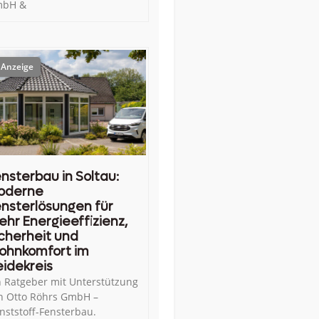
bH &
nsterbau in Soltau:
oderne
nsterlösungen für
hr Energieeffizienz,
cherheit und
ohnkomfort im
idekreis
n Ratgeber mit Unterstützung
n Otto Röhrs GmbH –
nststoff-Fensterbau.