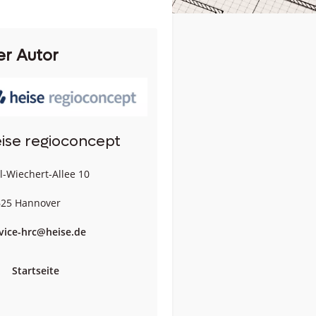
er Autor
ise regioconcept
l-Wiechert-Allee 10
25 Hannover
vice-hrc@heise.de
Startseite