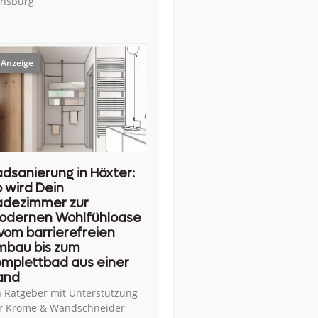
ensburg
dsanierung in Höxter:
 wird Dein
adezimmer zur
odernen Wohlfühloase
vom barrierefreien
mbau bis zum
mplettbad aus einer
and
n Ratgeber mit Unterstützung
r Krome & Wandschneider