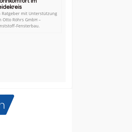
ohnkomfort im
idekreis
n Ratgeber mit Unterstützung
n Otto Röhrs GmbH –
nststoff-Fensterbau.