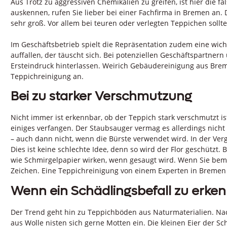
Aus Trotz zu aggressiven Chemikalien zu greifen, ist hier die f
auskennen, rufen Sie lieber bei einer Fachfirma in Bremen an. D
sehr groß. Vor allem bei teuren oder verlegten Teppichen sollte
Im Geschäftsbetrieb spielt die Repräsentation zudem eine wicht
auffallen, der täuscht sich. Bei potenziellen Geschäftspartne
Ersteindruck hinterlassen. Weirich Gebäudereinigung aus Breme
Teppichreinigung an.
Bei zu starker Verschmutzung
Nicht immer ist erkennbar, ob der Teppich stark verschmutzt i
einiges verfangen. Der Staubsauger vermag es allerdings nich
– auch dann nicht, wenn die Bürste verwendet wird. In der Ver
Dies ist keine schlechte Idee, denn so wird der Flor geschützt
wie Schmirgelpapier wirken, wenn gesaugt wird. Wenn Sie bemerk
Zeichen. Eine Teppichreinigung von einem Experten in Bremen d
Wenn ein Schädlingsbefall zu erken
Der Trend geht hin zu Teppichböden aus Naturmaterialien. Nach
aus Wolle nisten sich gerne Motten ein. Die kleinen Eier der S