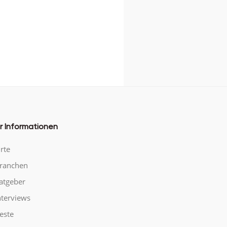
r Informationen
rte
ranchen
atgeber
nterviews
este