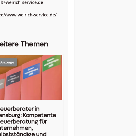
l@weirich-service.de
p://www.weirich-service.de/
eitere Themen
euerberater in
ensburg: Kompetente
euerberatung für
nternehmen,
lbstständige und