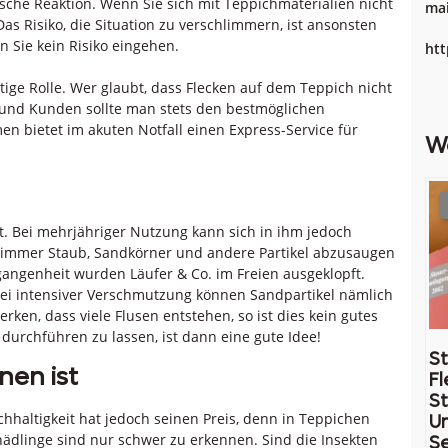
alsche Reaktion. Wenn Sie sich mit Teppichmaterialien nicht
mai
as Risiko, die Situation zu verschlimmern, ist ansonsten
n Sie kein Risiko eingehen.
htt
ige Rolle. Wer glaubt, dass Flecken auf dem Teppich nicht
rn und Kunden sollte man stets den bestmöglichen
n bietet im akuten Notfall einen Express-Service für
W
st. Bei mehrjähriger Nutzung kann sich in ihm jedoch
t immer Staub, Sandkörner und andere Partikel abzusaugen
gangenheit wurden Läufer & Co. im Freien ausgeklopft.
. Bei intensiver Verschmutzung können Sandpartikel nämlich
en, dass viele Flusen entstehen, so ist dies kein gutes
urchführen zu lassen, ist dann eine gute Idee!
St
nen ist
Fl
St
haltigkeit hat jedoch seinen Preis, denn in Teppichen
U
chädlinge sind nur schwer zu erkennen. Sind die Insekten
Se