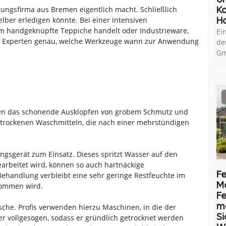
nigungsfirma aus Bremen eigentlich macht. Schließlich
Ko
ber erledigen könnte. Bei einer intensiven
H
h um handgeknüpfte Teppiche handelt oder Industrieware,
Ei
n die Experten genau, welche Werkzeuge wann zur Anwendung
de
Gm
nen das schonende Ausklopfen von grobem Schmutz und
trockenen Waschmitteln, die nach einer mehrstündigen
ngsgerät zum Einsatz. Dieses spritzt Wasser auf den
earbeitet wird, können so auch hartnäckige
Fe
ehandlung verbleibt eine sehr geringe Restfeuchte im
M
nommen wird.
Fe
me
che. Profis verwenden hierzu Maschinen, in die der
Si
er vollgesogen, sodass er gründlich getrocknet werden