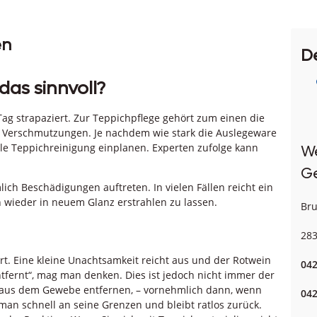
en
D
das sinnvoll?
ag strapaziert. Zur Teppichpflege gehört zum einen die
 Verschmutzungen. Je nachdem wie stark die Auslegeware
lle Teppichreinigung einplanen. Experten zufolge kann
We
G
ich Beschädigungen auftreten. In vielen Fällen reicht ein
 wieder in neuem Glanz erstrahlen zu lassen.
Br
28
rt. Eine kleine Unachtsamkeit reicht aus und der Rotwein
042
ntfernt“, mag man denken. Dies ist jedoch nicht immer der
er aus dem Gewebe entfernen, – vornehmlich dann, wenn
042
man schnell an seine Grenzen und bleibt ratlos zurück.