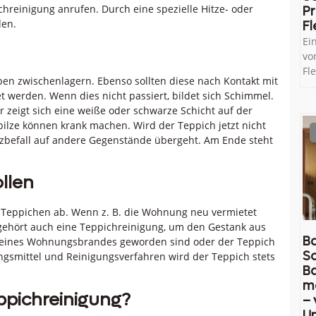
ichreinigung anrufen. Durch eine spezielle Hitze- oder
Pr
den.
Fl
Ei
vo
Fl
pen zwischenlagern. Ebenso sollten diese nach Kontakt mit
et werden. Wenn dies nicht passiert, bildet sich Schimmel.
r zeigt sich eine weiße oder schwarze Schicht auf der
pilze können krank machen. Wird der Teppich jetzt nicht
 Pilzbefall auf andere Gegenstände übergeht. Am Ende steht
llen
n Teppichen ab. Wenn z. B. die Wohnung neu vermietet
gehört auch eine Teppichreinigung, um den Gestank aus
Ba
r eines Wohnungsbrandes geworden sind oder der Teppich
So
ngsmittel und Reinigungsverfahren wird der Teppich stets
B
m
ppichreinigung?
– 
U