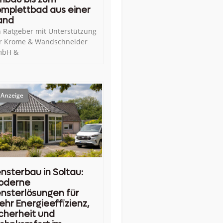
mplettbad aus einer
and
n Ratgeber mit Unterstützung
r Krome & Wandschneider
bH &
nsterbau in Soltau:
oderne
nsterlösungen für
hr Energieeffizienz,
cherheit und