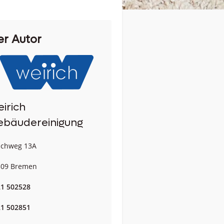
er Autor
irich
ebäudereinigung
uchweg 13A
309 Bremen
1 502528
1 502851