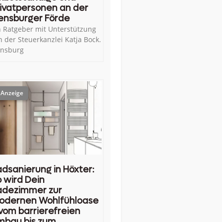
ivatpersonen an der
ensburger Förde
n Ratgeber mit Unterstützung
n der Steuerkanzlei Katja Bock.
ensburg
dsanierung in Höxter:
 wird Dein
adezimmer zur
odernen Wohlfühloase
vom barrierefreien
mbau bis zum