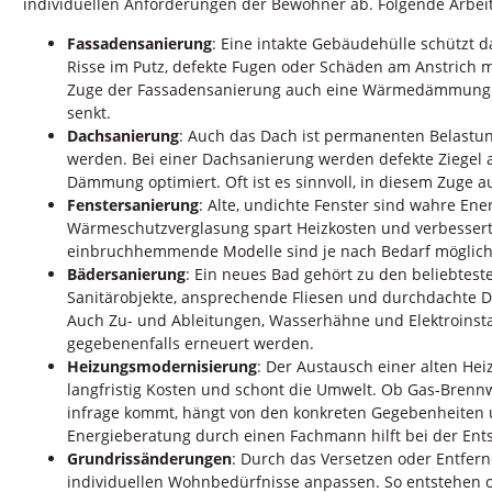
individuellen Anforderungen der Bewohner ab. Folgende Arbei
Fassadensanierung
: Eine intakte Gebäudehülle schützt 
Risse im Putz, defekte Fugen oder Schäden am Anstrich 
Zuge der Fassadensanierung auch eine Wärmedämmung a
senkt.
Dachsanierung
: Auch das Dach ist permanenten Belastu
werden. Bei einer Dachsanierung werden defekte Ziegel a
Dämmung optimiert. Oft ist es sinnvoll, in diesem Zuge 
Fenstersanierung
: Alte, undichte Fenster sind wahre En
Wärmeschutzverglasung spart Heizkosten und verbessert
einbruchhemmende Modelle sind je nach Bedarf möglich
Bädersanierung
: Ein neues Bad gehört zu den beliebte
Sanitärobjekte, ansprechende Fliesen und durchdachte D
Auch Zu- und Ableitungen, Wasserhähne und Elektroinstal
gegebenenfalls erneuert werden.
Heizungsmodernisierung
: Der Austausch einer alten He
langfristig Kosten und schont die Umwelt. Ob Gas-Bren
infrage kommt, hängt von den konkreten Gegebenheiten u
Energieberatung durch einen Fachmann hilft bei der Ent
Grundrissänderungen
: Durch das Versetzen oder Entfer
individuellen Wohnbedürfnisse anpassen. So entstehen 