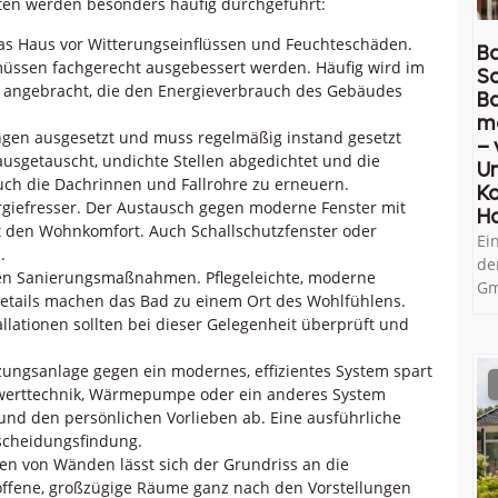
ten werden besonders häufig durchgeführt:
das Haus vor Witterungseinflüssen und Feuchteschäden.
Ba
müssen fachgerecht ausgebessert werden. Häufig wird im
So
ngebracht, die den Energieverbrauch des Gebäudes
B
m
ngen ausgesetzt und muss regelmäßig instand gesetzt
– 
usgetauscht, undichte Stellen abgedichtet und die
U
auch die Dachrinnen und Fallrohre zu erneuern.
Ko
ergiefresser. Der Austausch gegen moderne Fenster mit
H
 den Wohnkomfort. Auch Schallschutzfenster oder
Ei
.
de
sten Sanierungsmaßnahmen. Pflegeleichte, moderne
Gm
etails machen das Bad zu einem Ort des Wohlfühlens.
lationen sollten bei dieser Gelegenheit überprüft und
izungsanlage gegen ein modernes, effizientes System spart
nwerttechnik, Wärmepumpe oder ein anderes System
nd den persönlichen Vorlieben ab. Eine ausführliche
scheidungsfindung.
nen von Wänden lässt sich der Grundriss an die
offene, großzügige Räume ganz nach den Vorstellungen