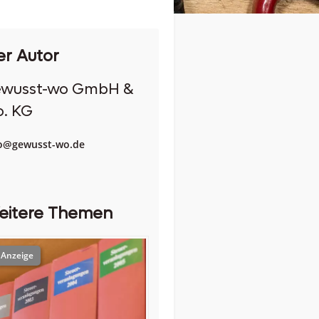
er Autor
ewusst-wo GmbH &
. KG
fo@gewusst-wo.de
eitere Themen