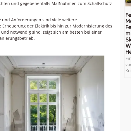
eachten und gegebenenfalls Maßnahmen zum Schallschutz
Fe
de und Anforderungen sind viele weitere
M
 Erneuerung der Elektrik bis hin zur Modernisierung des
Fe
nd notwendig sind, zeigt sich am besten bei einer
me
nierungsbetrieb.
Si
W
He
Ei
vo
Ku