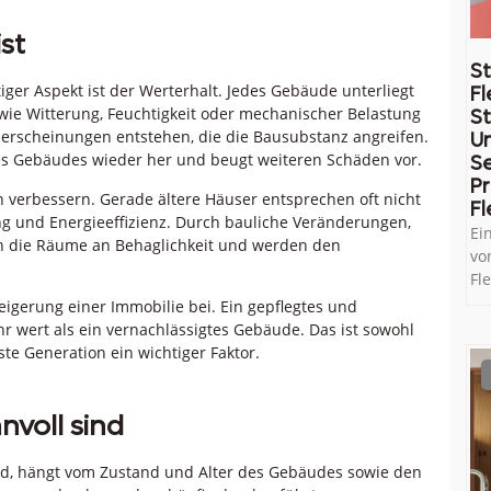
st
St
tiger Aspekt ist der Werterhalt. Jedes Gebäude unterliegt
Fl
wie Witterung, Feuchtigkeit oder mechanischer Belastung
St
erscheinungen entstehen, die die Bausubstanz angreifen.
U
des Gebäudes wieder her und beugt weiteren Schäden vor.
Se
Pr
 verbessern. Gerade ältere Häuser entsprechen oft nicht
Fl
 und Energieeffizienz. Durch bauliche Veränderungen,
Ei
die Räume an Behaglichkeit und werden den
vo
Fl
eigerung einer Immobilie bei. Ein gepflegtes und
 wert als ein vernachlässigtes Gebäude. Das ist sowohl
te Generation ein wichtiger Faktor.
voll sind
nd, hängt vom Zustand und Alter des Gebäudes sowie den