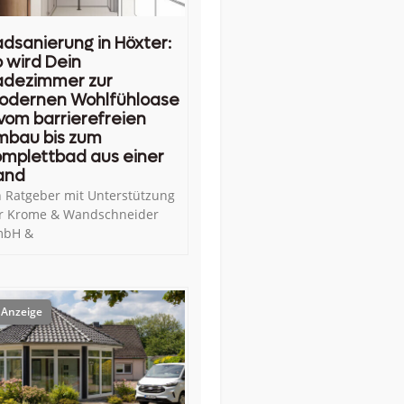
dsanierung in Höxter:
 wird Dein
adezimmer zur
odernen Wohlfühloase
vom barrierefreien
mbau bis zum
mplettbad aus einer
and
n Ratgeber mit Unterstützung
r Krome & Wandschneider
bH &