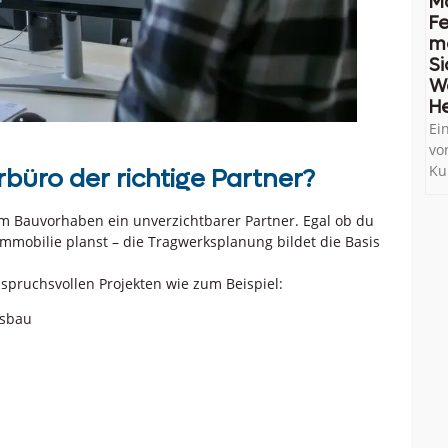
M
Fe
me
Si
W
He
Ei
vo
Ku
rbüro der richtige Partner?
dem Bauvorhaben ein unverzichtbarer Partner. Egal ob du
mmobilie planst – die Tragwerksplanung bildet die Basis
nspruchsvollen Projekten wie zum Beispiel:
sbau