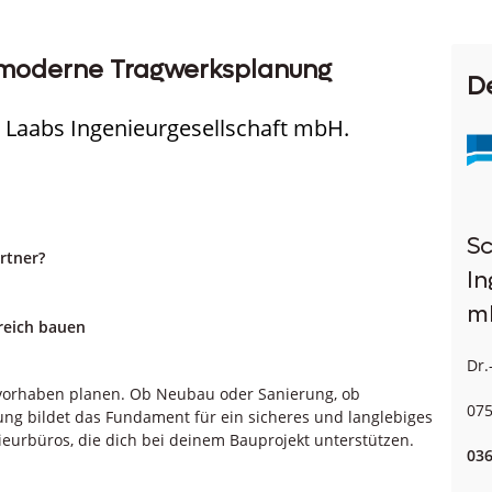
ür moderne Tragwerksplanung
D
 Laabs Ingenieurgesellschaft mbH.
Sc
artner?
In
m
greich bauen
Dr.
Bauvorhaben planen. Ob Neubau oder Sanierung, ob
075
ng bildet das Fundament für ein sicheres und langlebiges
urbüros, die dich bei deinem Bauprojekt unterstützen.
036