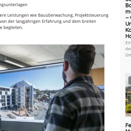
ungsunterlagen
B
m
tere Leistungen wie Bauüberwachung, Projektsteuerung
– 
u von der langjährigen Erfahrung und dem breiten
U
e begleiten.
Ko
H
Ei
de
Gm
Fe