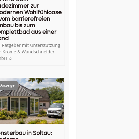
adezimmer zur
odernen Wohlfühloase
vom barrierefreien
mbau bis zum
mplettbad aus einer
and
n Ratgeber mit Unterstützung
r Krome & Wandschneider
bH &
nsterbau in Soltau: