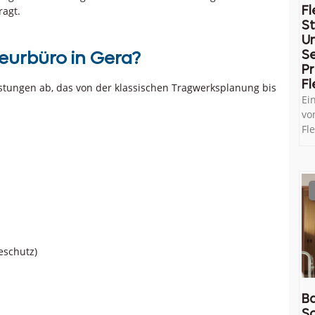
Fl
ragt.
St
U
Se
ieurbüro in Gera?
Pr
Fl
istungen ab, das von der klassischen Tragwerksplanung bis
Ei
vo
Fl
eschutz)
Ba
So