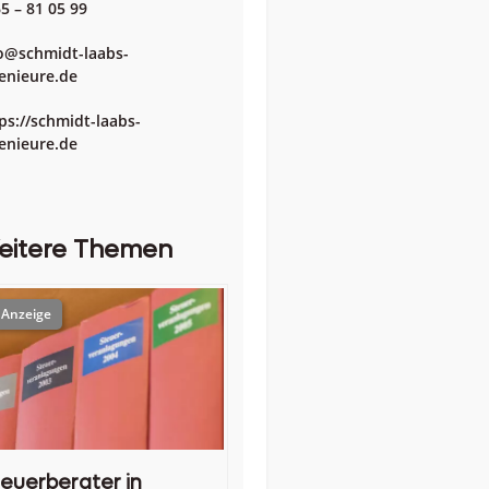
5 – 81 05 99
o@schmidt-laabs-
enieure.de
ps://schmidt-laabs-
enieure.de
eitere Themen
euerberater in