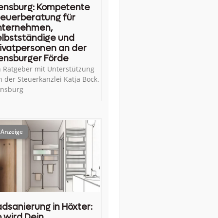
ensburg: Kompetente
euerberatung für
nternehmen,
lbstständige und
ivatpersonen an der
ensburger Förde
n Ratgeber mit Unterstützung
n der Steuerkanzlei Katja Bock.
ensburg
dsanierung in Höxter:
 wird Dein