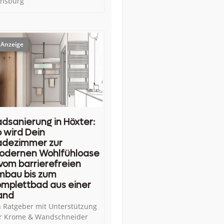
ensburg
dsanierung in Höxter:
 wird Dein
adezimmer zur
odernen Wohlfühloase
vom barrierefreien
mbau bis zum
mplettbad aus einer
and
n Ratgeber mit Unterstützung
r Krome & Wandschneider