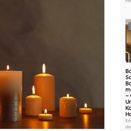
Fl
Ba
So
B
m
– 
U
Ko
H
Ei
de