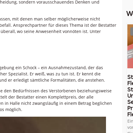
tscheidung, sondern vorausschauendes Denken und
W
assen, mit denen man selber möglicherweise nicht
efall. Ansprechpartner für dieses Thema ist der Bestatter
d überall, wo seine Anwesenheit vonnöten ist. Unter
Umgebung ein Schock – ein Ausnahmezustand, der das
cher Spezialist. Er weiß, was zu tun ist. Er kennt die
St
g und er erledigt sämtliche Formalitäten, die anstehen.
Fl
St
die den Bedürfnissen des Verstorbenen beziehungsweise
U
lt der Bestatter einen Komplettpreis, der alle
Se
n in Halle nicht zwangsläufig in einem Betrag beglichen
Pr
os möglich.
Fl
Ei
vo