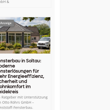
bH &
nsterbau in Soltau:
oderne
nsterlösungen für
hr Energieeffizienz,
cherheit und
ohnkomfort im
idekreis
n Ratgeber mit Unterstützung
n Otto Röhrs GmbH –
nststoff-Fensterbau.