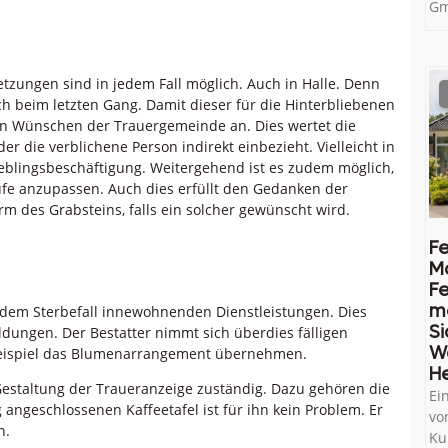
Gm
etzungen sind in jedem Fall möglich. Auch in Halle. Denn
ch beim letzten Gang. Damit dieser für die Hinterbliebenen
den Wünschen der Trauergemeinde an. Dies wertet die
r die verblichene Person indirekt einbezieht. Vielleicht in
Lieblingsbeschäftigung. Weitergehend ist es zudem möglich,
fe anzupassen. Auch dies erfüllt den Gedanken der
rm des Grabsteins, falls ein solcher gewünscht wird.
Fe
M
Fe
me
 dem Sterbefall innewohnenden Dienstleistungen. Dies
Si
ungen. Der Bestatter nimmt sich überdies fälligen
W
Beispiel das Blumenarrangement übernehmen.
He
 Gestaltung der Traueranzeige zuständig. Dazu gehören die
Ei
angeschlossenen Kaffeetafel ist für ihn kein Problem. Er
vo
n.
Ku