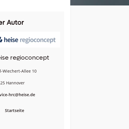
er Autor
ise regioconcept
l-Wiechert-Allee 10
25 Hannover
vice-hrc@heise.de
Startseite