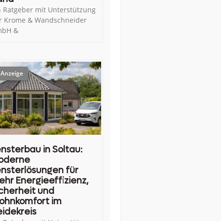
n Ratgeber mit Unterstützung
r Krome & Wandschneider
bH &
nsterbau in Soltau:
oderne
nsterlösungen für
hr Energieeffizienz,
cherheit und
ohnkomfort im
idekreis