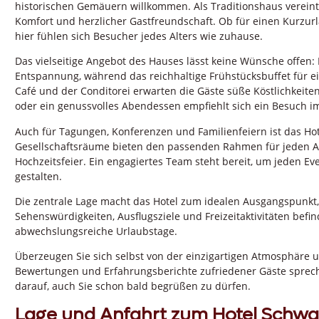
historischen Gemäuern willkommen. Als Traditionshaus verein
Komfort und herzlicher Gastfreundschaft. Ob für einen Kurzurl
hier fühlen sich Besucher jedes Alters wie zuhause.
Das vielseitige Angebot des Hauses lässt keine Wünsche offen:
Entspannung, während das reichhaltige Frühstücksbuffet für e
Café und der Conditorei erwarten die Gäste süße Köstlichkeit
oder ein genussvolles Abendessen empfiehlt sich ein Besuch i
Auch für Tagungen, Konferenzen und Familienfeiern ist das Hote
Gesellschaftsräume bieten den passenden Rahmen für jeden A
Hochzeitsfeier. Ein engagiertes Team steht bereit, um jeden Ev
gestalten.
Die zentrale Lage macht das Hotel zum idealen Ausgangspunkt
Sehenswürdigkeiten, Ausflugsziele und Freizeitaktivitäten bef
abwechslungsreiche Urlaubstage.
Überzeugen Sie sich selbst von der einzigartigen Atmosphäre u
Bewertungen und Erfahrungsberichte zufriedener Gäste spreche
darauf, auch Sie schon bald begrüßen zu dürfen.
Lage und Anfahrt zum Hotel Schwa