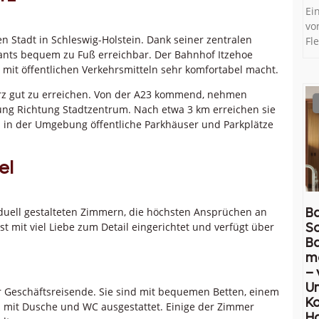
Ei
vo
n Stadt in Schleswig-Holstein. Dank seiner zentralen
Fl
rants bequem zu Fuß erreichbar. Der Bahnhof Itzehoe
 mit öffentlichen Verkehrsmitteln sehr komfortabel macht.
warz gut zu erreichen. Von der A23 kommend, nehmen
ung Richtung Stadtzentrum. Nach etwa 3 km erreichen sie
en in der Umgebung öffentliche Parkhäuser und Parkplätze
el
iduell gestalteten Zimmern, die höchsten Ansprüchen an
Ba
 mit viel Liebe zum Detail eingerichtet und verfügt über
So
B
m
– 
U
r Geschäftsreisende. Sie sind mit bequemen Betten, einem
Ko
d mit Dusche und WC ausgestattet. Einige der Zimmer
H