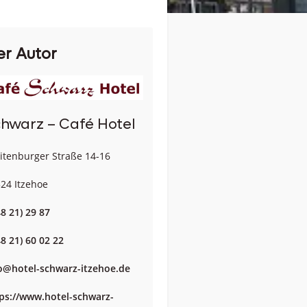
er Autor
hwarz – Café Hotel
itenburger Straße 14-16
24 Itzehoe
48 21) 29 87
48 21) 60 02 22
o@hotel-schwarz-itzehoe.de
ps://www.hotel-schwarz-