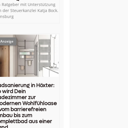
n Ratgeber mit Unterstützung
n der Steuerkanzlei Katja Bock.
ensburg
dsanierung in Höxter:
 wird Dein
adezimmer zur
odernen Wohlfühloase
vom barrierefreien
mbau bis zum
mplettbad aus einer
and