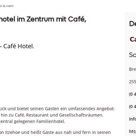
ant & mehr
shotel im Zentrum mit Café,
D
 Café Hotel.
Sc
Bre
255
(0 
(0 
urück und bietet seinen Gästen ein umfassendes Angebot:
 hin zu Café, Restaurant und Gesellschaftsräumen.
inf
zentral gelegenen Familienhotel.
htt
on Itzehoe und heißt Gäste aus nah und fern in seinen