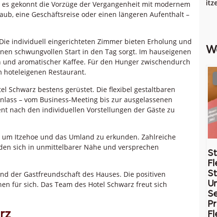
itz
t es gekonnt die Vorzüge der Vergangenheit mit modernem
aub, eine Geschäftsreise oder einen längeren Aufenthalt –
 Die individuell eingerichteten Zimmer bieten Erholung und
W
inen schwungvollen Start in den Tag sorgt. Im hauseigenen
en und aromatischer Kaffee. Für den Hunger zwischendurch
m hoteleigenen Restaurant.
l Schwarz bestens gerüstet. Die flexibel gestaltbaren
nlass – vom Business-Meeting bis zur ausgelassenen
ent nach den individuellen Vorstellungen der Gäste zu
, um Itzehoe und das Umland zu erkunden. Zahlreiche
inden sich in unmittelbarer Nähe und versprechen
St
Fl
St
nd der Gastfreundschaft des Hauses. Die positiven
U
n für sich. Das Team des Hotel Schwarz freut sich
Se
Pr
rz
Fl