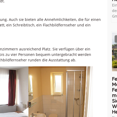
dt.
Ei
de
Gm
ung. Auch sie bieten alle Annehmlichkeiten, die für einen
t, ein Schreibtisch, ein Flachbildfernseher und ein
nzimmern ausreichend Platz. Sie verfügen über ein
s bis zu vier Personen bequem untergebracht werden
chbildfernseher runden die Ausstattung ab.
Fe
M
Fe
me
Si
W
He