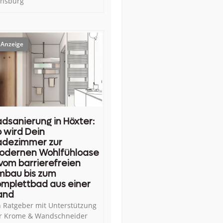
ensburg
dsanierung in Höxter:
 wird Dein
adezimmer zur
odernen Wohlfühloase
vom barrierefreien
mbau bis zum
mplettbad aus einer
and
n Ratgeber mit Unterstützung
r Krome & Wandschneider