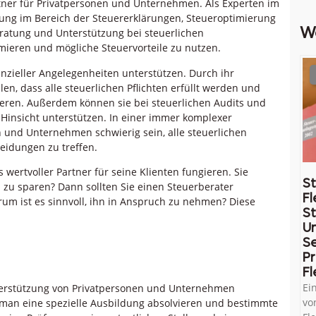
rtner für Privatpersonen und Unternehmen. Als Experten im
ung im Bereich der Steuererklärungen, Steueroptimierung
W
eratung und Unterstützung bei steuerlichen
imieren und mögliche Steuervorteile zu nutzen.
nanzieller Angelegenheiten unterstützen. Durch ihr
len, dass alle steuerlichen Pflichten erfüllt werden und
tieren. Außerdem können sie bei steuerlichen Audits und
r Hinsicht unterstützen. In einer immer komplexer
 und Unternehmen schwierig sein, alle steuerlichen
heidungen zu treffen.
 wertvoller Partner für seine Klienten fungieren. Sie
St
d zu sparen? Dann sollten Sie einen Steuerberater
Fl
m ist es sinnvoll, ihn in Anspruch zu nehmen? Diese
St
U
Se
Pr
Fl
Ei
terstützung von Privatpersonen und Unternehmen
vo
s man eine spezielle Ausbildung absolvieren und bestimmte