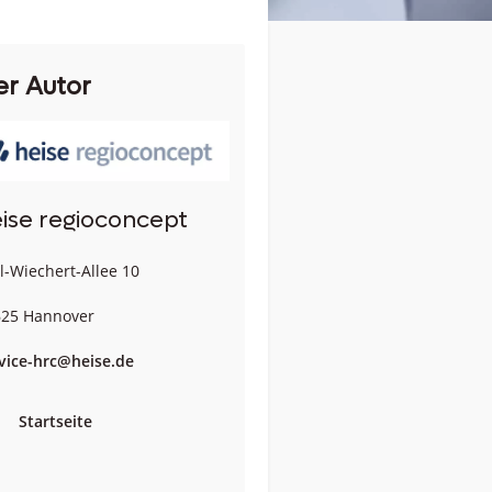
er Autor
ise regioconcept
l-Wiechert-Allee 10
25 Hannover
vice-hrc@heise.de
Startseite