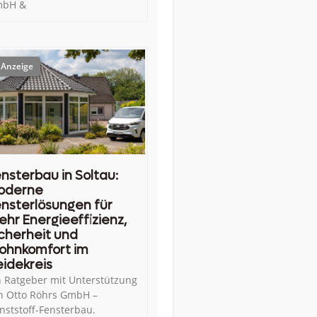
bH &
nsterbau in Soltau:
oderne
nsterlösungen für
hr Energieeffizienz,
cherheit und
ohnkomfort im
idekreis
n Ratgeber mit Unterstützung
n Otto Röhrs GmbH –
nststoff-Fensterbau.