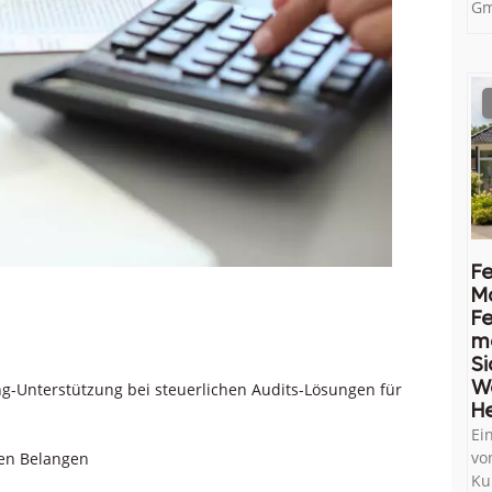
Gm
Fe
M
Fe
me
Si
W
g-Unterstützung bei steuerlichen Audits-Lösungen für
He
Ei
vo
hen Belangen
Ku