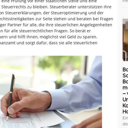
Fl
eine Prüfung vor einer staatlichen Stelle und eine
s Steuerrechts zu bleiben. Steuerberater unterstützen ihre
von Steuererklärungen, der Steueroptimierung und der
chtsstreitigkeiten zur Seite stehen und beraten bei Fragen
ger Partner für alle, die ihre steuerlichen Angelegenheiten
 für alle steuerrechtlichen Fragen. So berät er
rn und hilft ihnen, möglichst viel Geld zu sparen.
nzamt und sorgt dafür, dass sie alle steuerlichen
Ba
So
B
m
– 
U
Ko
H
Ei
de