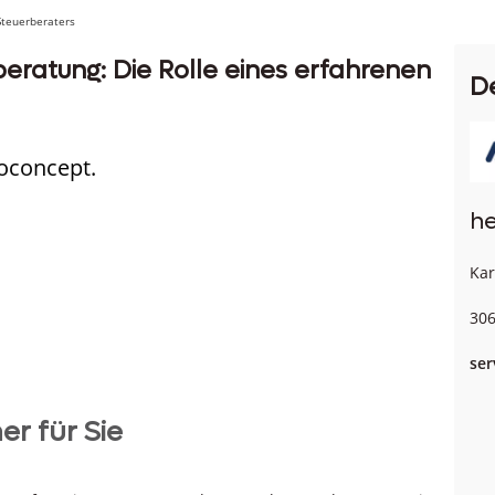
Steuerberaters
eratung: Die Rolle eines erfahrenen
D
ioconcept.
he
Kar
306
ser
er für Sie