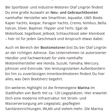
Bei Sportboot- und Industrie-Motoren Olaf Lingrön findest
Du eine große Auswahl an
Neu- und Gebrauchtbooten
namhafter Hersteller wie Smartliner, Aquador, UMS Boote,
Kaper Yachts, Axopar, Paragon Yachts, Cremo, Nimbus, Bella,
Falcon, Silver, Bayliner, Flipper und Terhi. Egal ob
Motorboot, Segelboot, Jetboot, Schlauchboot oder Kleinboot
– hier ist für jeden Geschmack und Anspruch etwas dabei.
Auch im Bereich der
Bootsmotoren
bist Du bei Olaf Lingrön
an der richtigen Adresse. Das Unternehmen ist autorisierter
Händler und Fachwerkstatt für viele namhafte
Motorenhersteller wie Honda, Suzuki, Yamaha, Mercury,
Johnson und Evinrude. Von leistungsstarken Außenbordern
bis hin zu zuverlässigen Innenbordmotoren findest Du hier
alles, was Dein Bootsherz begehrt.
Ein weiteres Highlight ist die firmeneigene
Marina
im
Stadthafen von Barth mit ca. 120 Liegeplätzen. Hier erwartet
Dich eine moderne Infrastruktur mit Strom- und
Wasserversorgung am Liegeplatz, gepflegten
Sanitäreinrichtungen, WLAN und vielem mehr. Die Marina