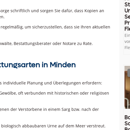
St
U
rge schriftlich und sorgen Sie dafür, dass Kopien an
Se
en.
Pr
regelmäßig, um sicherzustellen, dass sie Ihren aktuellen
Fl
Ei
vo
wälte, Bestattungsberater oder Notare zu Rate.
Fl
ttungsarten in Minden
ls individuelle Planung und Überlegungen erfordern:
ewölbe, oft verbunden mit historischen oder religiösen
denen der Verstorbene in einem Sarg bzw. nach der
Ba
So
r biologisch abbaubaren Urne auf dem Meer verstreut.
B