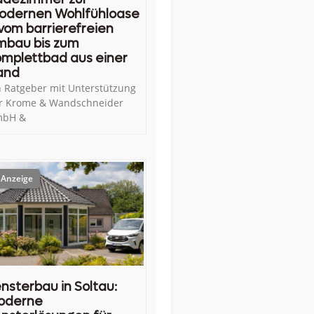
odernen Wohlfühloase
vom barrierefreien
mbau bis zum
mplettbad aus einer
and
n Ratgeber mit Unterstützung
r Krome & Wandschneider
bH &
nsterbau in Soltau:
oderne