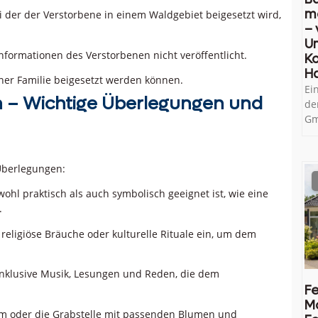
m
 der der Verstorbene in einem Waldgebiet beigesetzt wird,
– 
U
nformationen des Verstorbenen nicht veröffentlicht.
Ko
H
ner Familie beigesetzt werden können.
Ei
n – Wichtige Überlegungen und
de
Gm
 Überlegungen:
ohl praktisch als auch symbolisch geeignet ist, wie eine
.
eligiöse Bräuche oder kulturelle Rituale ein, um dem
 inklusive Musik, Lesungen und Reden, die dem
Fe
M
m oder die Grabstelle mit passenden Blumen und