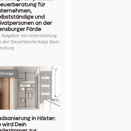
euerberatung für
nternehmen,
lbstständige und
ivatpersonen an der
ensburger Förde
n Ratgeber mit Unterstützung
n der Steuerkanzlei Katja Bock.
ensburg
dsanierung in Höxter:
 wird Dein
adezimmer zur