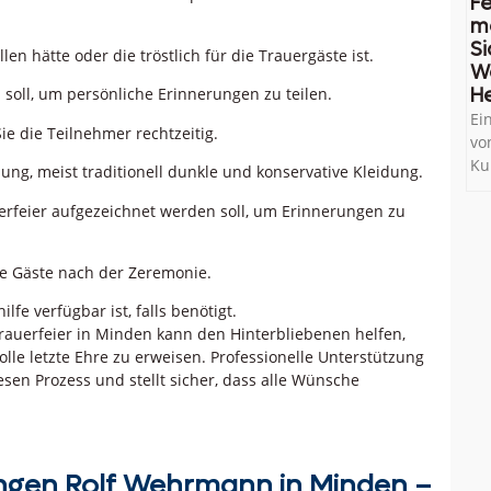
Fe
me
Si
n hätte oder die tröstlich für die Trauergäste ist.
W
soll, um persönliche Erinnerungen zu teilen.
He
Ei
ie die Teilnehmer rechtzeitig.
vo
Ku
ng, meist traditionell dunkle und konservative Kleidung.
erfeier aufgezeichnet werden soll, um Erinnerungen zu
ie Gäste nach der Zeremonie.
lfe verfügbar ist, falls benötigt.
rauerfeier in Minden kann den Hinterbliebenen helfen,
le letzte Ehre zu erweisen. Professionelle Unterstützung
sen Prozess und stellt sicher, dass alle Wünsche
ngen Rolf Wehrmann in Minden –