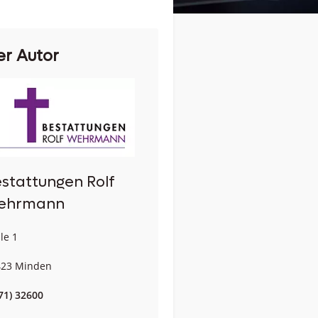
er Autor
stattungen Rolf
ehrmann
lle 1
423 Minden
71) 32600