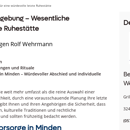
r eine würdevolle letzte Ruhestätte
mgebung – Wesentliche
D
e Ruhestätte
ungen Rolf Wehrmann
n
ungen und Rituale
Be
n Minden – Würdevoller Abschied und individuelle
W
die weit mehr umfasst als die reine Auswahl einer
Gri
keit, durch eine vorausschauende Planung Ihre letzte
gibt Ihnen und Ihren Angehörigen die Sicherheit, dass
32
, kulturelle Traditionen und rechtliche
und sollten frühzeitig bedacht werden.
(05
orsorge in Minden