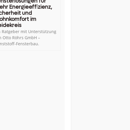
nsterlösungen für
hr Energieeffizienz,
cherheit und
ohnkomfort im
idekreis
n Ratgeber mit Unterstützung
n Otto Röhrs GmbH –
nststoff-Fensterbau.