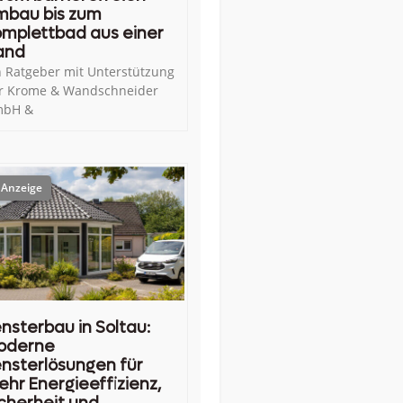
mbau bis zum
mplettbad aus einer
and
n Ratgeber mit Unterstützung
r Krome & Wandschneider
bH &
nsterbau in Soltau:
oderne
nsterlösungen für
hr Energieeffizienz,