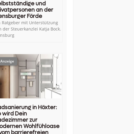
lbstständige und
ivatpersonen an der
ensburger Förde
n Ratgeber mit Unterstützung
n der Steuerkanzlei Katja Bock.
ensburg
dsanierung in Höxter:
 wird Dein
adezimmer zur
odernen Wohlfühloase
vom barrierefreien