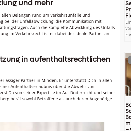
cklung und mehr
Se
Pr
n allen Belangen rund um Verkehrsunfälle und
Fl
g bei der Unfallabwicklung, die Kommunikation mit
Ei
aftungsfragen. Auch die komplette Abwicklung des Unfalls
vo
g im Verkehrsrecht ist er dabei der ideale Partner an
Fl
tzung in aufenthaltsrechtlichen
lässiger Partner in Minden. Er unterstützt Dich in allen
einer Aufenthaltserlaubnis über die Abwehr von
ierst Du von seiner Expertise im Ausländerrecht und seiner
erg berät sowohl Betroffene als auch deren Angehörige
Ba
So
B
m
– 