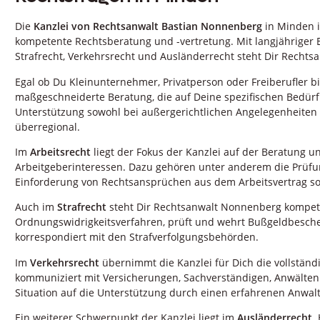
Die
Kanzlei von Rechtsanwalt Bastian Nonnenberg
in Minden i
kompetente Rechtsberatung und -vertretung. Mit langjähriger E
Strafrecht, Verkehrsrecht und Ausländerrecht steht Dir Rechtsa
Egal ob Du Kleinunternehmer, Privatperson oder Freiberufler bi
maßgeschneiderte Beratung, die auf Deine spezifischen Bedürfn
Unterstützung sowohl bei außergerichtlichen Angelegenheiten al
überregional.
Im
Arbeitsrecht
liegt der Fokus der Kanzlei auf der Beratung 
Arbeitgeberinteressen. Dazu gehören unter anderem die Prü
Einforderung von Rechtsansprüchen aus dem Arbeitsvertrag s
Auch im
Strafrecht
steht Dir Rechtsanwalt Nonnenberg kompetent
Ordnungswidrigkeitsverfahren, prüft und wehrt Bußgeldbeschei
korrespondiert mit den Strafverfolgungsbehörden.
Im
Verkehrsrecht
übernimmt die Kanzlei für Dich die vollständ
kommuniziert mit Versicherungen, Sachverständigen, Anwälten 
Situation auf die Unterstützung durch einen erfahrenen Anwalt
Ein weiterer Schwerpunkt der Kanzlei liegt im
Ausländerrecht
.