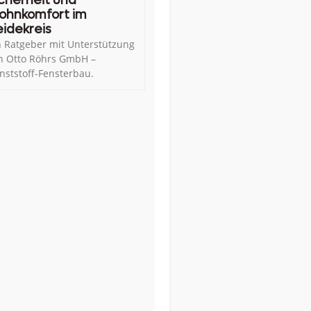
cherheit und
ohnkomfort im
idekreis
n Ratgeber mit Unterstützung
n Otto Röhrs GmbH –
nststoff-Fensterbau.