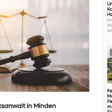
U
Ko
H
Ei
de
Gm
Fe
M
Fe
tsanwalt in Minden
me