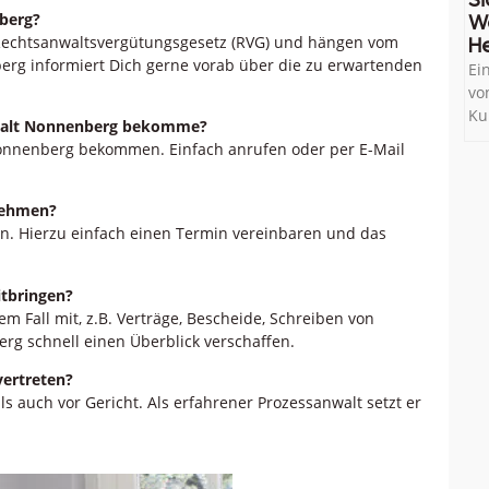
Si
berg?
W
 Rechtsanwaltsvergütungsgesetz (RVG) und hängen vom
He
rg informiert Dich gerne vorab über die zu erwartenden
Ei
vo
Ku
anwalt Nonnenberg bekomme?
 Nonnenberg bekommen. Einfach anrufen oder per E-Mail
 nehmen?
an. Hierzu einfach einen Termin vereinbaren und das
tbringen?
m Fall mit, z.B. Verträge, Bescheide, Schreiben von
g schnell einen Überblick verschaffen.
vertreten?
ls auch vor Gericht. Als erfahrener Prozessanwalt setzt er