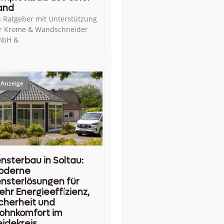
and
n Ratgeber mit Unterstützung
r Krome & Wandschneider
bH &
nsterbau in Soltau:
oderne
nsterlösungen für
hr Energieeffizienz,
cherheit und
ohnkomfort im
idekreis