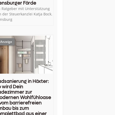
ensburger Förde
n Ratgeber mit Unterstützung
n der Steuerkanzlei Katja Bock.
ensburg
dsanierung in Höxter:
 wird Dein
adezimmer zur
odernen Wohlfühloase
vom barrierefreien
mbau bis zum
mplettbad aus einer