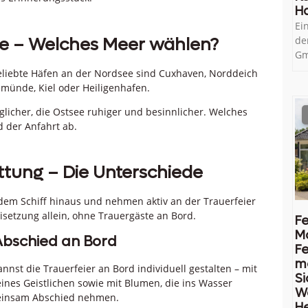
H
Ei
e – Welches Meer wählen?
de
Gm
liebte Häfen an der Nordsee sind Cuxhaven, Norddeich
emünde, Kiel oder Heiligenhafen.
licher, die Ostsee ruhiger und besinnlicher. Welches
 der Anfahrt ab.
tung – Die Unterschiede
 dem Schiff hinaus und nehmen aktiv an der Trauerfeier
isetzung allein, ohne Trauergäste an Bord.
Fe
M
Abschied an Bord
Fe
me
nst die Trauerfeier an Bord individuell gestalten – mit
Si
ines Geistlichen sowie mit Blumen, die ins Wasser
W
meinsam Abschied nehmen.
He