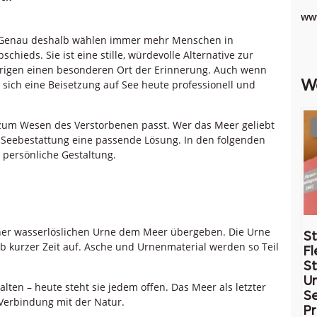
www
uf. Genau deshalb wählen immer mehr Menschen in
ieds. Sie ist eine stille, würdevolle Alternative zur
örigen einen besonderen Ort der Erinnerung. Auch wenn
W
t sich eine Beisetzung auf See heute professionell und
zum Wesen des Verstorbenen passt. Wer das Meer geliebt
er Seebestattung eine passende Lösung. In den folgenden
 persönliche Gestaltung.
iner wasserlöslichen Urne dem Meer übergeben. Die Urne
St
b kurzer Zeit auf. Asche und Urnenmaterial werden so Teil
Fl
St
U
lten – heute steht sie jedem offen. Das Meer als letzter
Se
 Verbindung mit der Natur.
Pr