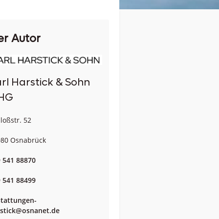
er Autor
rl Harstick & Sohn
HG
loßstr. 52
80 Osnabrück
 541 88870
 541 88499
tattungen-
stick@osnanet.de