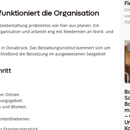
Fl
Ei
unktioniert die Organisation
vo
Fl
Seebestattung problemlos von hier aus planen. Ein
ganisation und arbeitet eng mit Reedereien an Nord- und
 in Osnabrück. Das Bestattungsinstitut kümmert sich um
chließend die Beisetzung im ausgewiesenen Seegebiet
ritt
Ba
er Ostsee.
So
zungsgebiet.
B
k und Blumen.
m
– 
interbliebenen.
U
Ko
ls Erinnerungsstück.