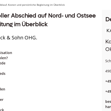
blauf, Kosten und persönliche Begleitung im Überblick
ler Abschied auf Nord- und Ostsee
D
itung im Überblick
tick & Sohn OHG.
Ka
O
isation
hlen?
Sch
iede
490
ieds
+49
den
+49
er
bes
har
ück