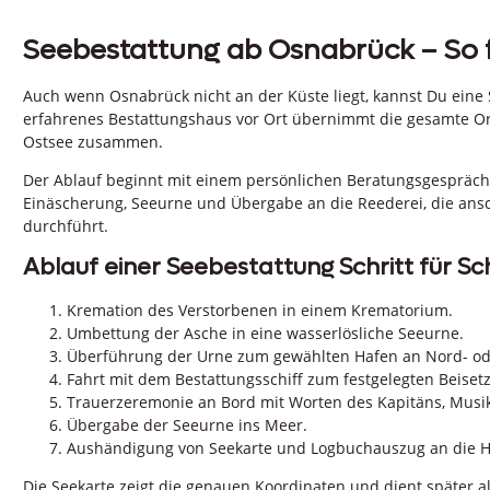
Seebestattung ab Osnabrück – So f
Auch wenn Osnabrück nicht an der Küste liegt, kannst Du eine 
erfahrenes Bestattungshaus vor Ort übernimmt die gesamte Or
Ostsee zusammen.
Der Ablauf beginnt mit einem persönlichen Beratungsgespräch
Einäscherung, Seeurne und Übergabe an die Reederei, die ans
durchführt.
Ablauf einer Seebestattung Schritt für Sch
Kremation des Verstorbenen in einem Krematorium.
Umbettung der Asche in eine wasserlösliche Seeurne.
Überführung der Urne zum gewählten Hafen an Nord- od
Fahrt mit dem Bestattungsschiff zum festgelegten Beiset
Trauerzeremonie an Bord mit Worten des Kapitäns, Musi
Übergabe der Seeurne ins Meer.
Aushändigung von Seekarte und Logbuchauszug an die H
Die Seekarte zeigt die genauen Koordinaten und dient später a