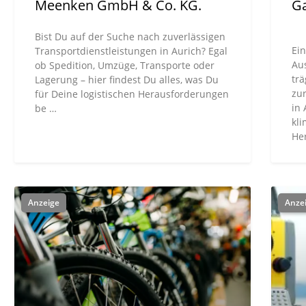
Meenken GmbH & Co. KG.
Ga
Bist Du auf der Suche nach zuverlässigen
Ein
Transportdienstleistungen in Aurich? Egal
Au
ob Spedition, Umzüge, Transporte oder
tr
Lagerung – hier findest Du alles, was Du
zur
für Deine logistischen Herausforderungen
in 
be …
kl
He