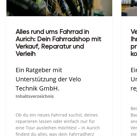
Alles rund ums Fahrrad in
Ve
Aurich: Dein Fahrradshop mit
Ih
Verkauf, Reparatur und
p
Verleih
k
Ein Ratgeber mit
Ei
Unterstützung der Velo
Un
Technik GmbH.
re
Inhaltsverzeichnis
Be
Ob du ein neues Fahrrad suchst, deines
Ba
reparieren lassen oder einfach nur für
an
eine Tour ausleihen möchtest – in Aurich
Ver
findest du alles, was dein Fahrradherz
st