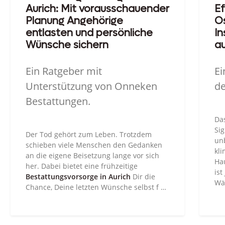
Aurich: Mit vorausschauender
Ef
Planung Angehörige
Os
entlasten und persönliche
In
Wünsche sichern
au
Ein Ratgeber mit
Ei
Unterstützung von Onneken
de
Bestattungen.
Da
Sig
Der Tod gehört zum Leben. Trotzdem
un
schieben viele Menschen den Gedanken
kl
an die eigene Beisetzung lange vor sich
Ha
her. Dabei bietet eine frühzeitige
ist
Bestattungsvorsorge in Aurich
Dir die
Wä
Chance, Deine letzten Wünsche selbst f …