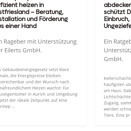
fizient heizen in
abdecken 
tfriesland – Beratung,
schützt D
stallation und Förderung
Einbruch,
s einer Hand
Ungezief
n Rageber mit Unterstützung
Ein Ratge
r Eilerts GmbH.
Unterstüt
GmbH.
s Gebäudeenergiegesetz setzt klare
nale, die Energiepreise bleiben
Kellerschäch
berechenbar und der Wunsch nach
häufigsten ü
imafreundlichem Heizen wächst: Für
am Haus. Dab
useigentümer in Aurich und Umgebung
Lichtschächte
 jetzt der ideale Zeitpunkt, auf eine
Zugang, sam
rmep …
werden schnel
Tiere. Eine pr