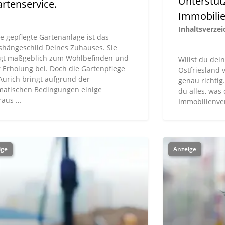
Unterstüt
rtenservice.
Immobilie
Inhaltsverzei
e gepflegte Gartenanlage ist das
shängeschild Deines Zuhauses. Sie
ägt maßgeblich zum Wohlbefinden und
Willst du dei
 Erholung bei. Doch die Gartenpflege
Ostfriesland 
Aurich bringt aufgrund der
genau richtig.
imatischen Bedingungen einige
du alles, was
raus …
Immobilienve