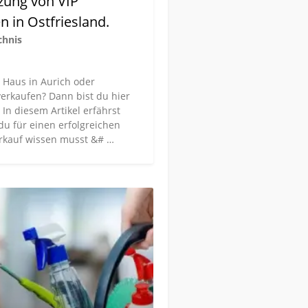
zung von VIP
n in Ostfriesland.
chnis
n Haus in Aurich oder
verkaufen? Dann bist du hier
 In diesem Artikel erfährst
 du für einen erfolgreichen
rkauf wissen musst &# …