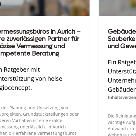
rmessungsbüros in Aurich –
Gebäudere
re zuverlässigen Partner für
Sauberkei
räzise Vermessung und
und Gew
ompetente Beratung
Ein Ratge
n Ratgeber mit
Unterstü
terstützung von heise
Unterneh
gioconcept.
Gebäudere
Inhaltsverzei
i der Planung und Umsetzung von
uprojekten, Grundstücksteilungen oder
Die Reinigung
deren Vorhaben ist eine exakte
wichtige Aufga
messung unerlässlich. In Aurich
Aufwand erfor
ehen dir erfahrene Vermessungsbüros
Wohnhaus ode