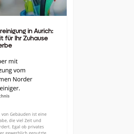
inigung in Aurich:
t für Ihr Zuhause
erbe
ber mit
tzung vom
men Norder
iniger.
chnis
 von Gebäuden ist eine
be, die viel Zeit und
dert. Egal ob privates
r gewerblich genutzte