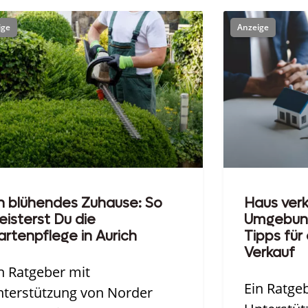
n blühendes Zuhause: So
Haus verk
isterst Du die
Umgebung
rtenpflege in Aurich
Tipps für
Verkauf
n Ratgeber mit
Ein Ratge
terstützung von Norder