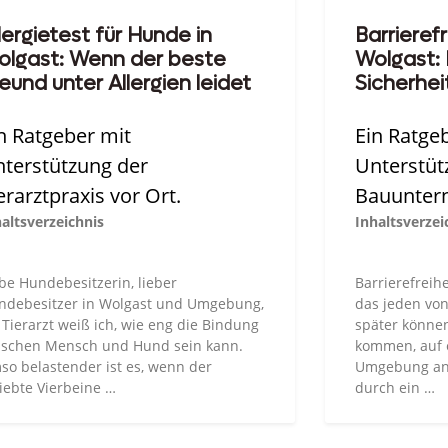
lergietest für Hunde in
Barrieref
olgast: Wenn der beste
Wolgast:
eund unter Allergien leidet
Sicherheit
n Ratgeber mit
Ein Ratge
terstützung der
Unterstüt
erarztpraxis vor Ort.
Bauunter
altsverzeichnis
Inhaltsverzei
be Hundebesitzerin, lieber
Barrierefreihe
ndebesitzer in Wolgast und Umgebung,
das jeden von
 Tierarzt weiß ich, wie eng die Bindung
später können 
ischen Mensch und Hund sein kann.
kommen, auf e
so belastender ist es, wenn der
Umgebung ang
iebte Vierbeine …
durch ein …