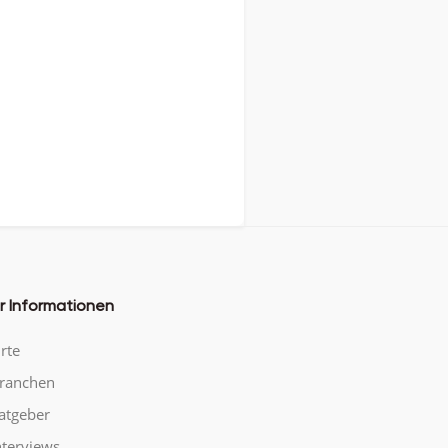
r Informationen
rte
ranchen
atgeber
nterviews