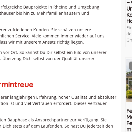
– 
e erfolgreiche Bauprojekte in Rheine und Umgebung
U
dthäuser bis hin zu Mehrfamilienhäusern und
Ko
H
Ei
erer zufriedenen Kunden. Sie schätzen unsere
de
nlichen Service. Viele kommen immer wieder auf uns
Gm
dass wir mit unserem Ansatz richtig liegen.
 vor Ort. So kannst Du Dir selbst ein Bild von unserer
Überzeug Dich selbst von der Qualität unserer
ermintreue
serer langjährigen Erfahrung, hoher Qualität und absoluter
tion ist und viel Vertrauen erfordert. Dieses Vertrauen
Fe
M
ten Bauphase als Ansprechpartner zur Verfügung. Sie
Fe
 Dich stets auf dem Laufenden. So hast Du jederzeit den
me