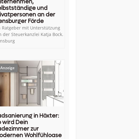
nternehmen,
lbstständige und
ivatpersonen an der
ensburger Förde
n Ratgeber mit Unterstützung
n der Steuerkanzlei Katja Bock.
ensburg
dsanierung in Höxter:
 wird Dein
adezimmer zur
odernen Wohlfühloase