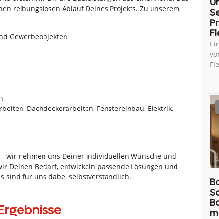
U
inen reibungslosen Ablauf Deines Projekts. Zu unserem
Se
Pr
Fl
und Gewerbeobjekten
Ei
vo
Fl
n
eiten, Dachdeckerarbeiten, Fenstereinbau, Elektrik,
t – wir nehmen uns Deiner individuellen Wünsche und
wir Deinen Bedarf, entwickeln passende Lösungen und
ss sind für uns dabei selbstverständlich.
Ba
So
B
Ergebnisse
m