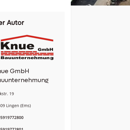
er Autor
nue GmbH
auunternehmung
kstr. 19
09 Lingen (Ems)
95919772800
95919772801