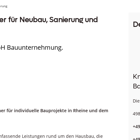
erung
er für Neubau, Sanierung und
D
mbH Bauunternehmung.
K
B
Die
 für individuelle Bauprojekte in Rheine und dem
498
+4
mfassende Leistungen rund um den Hausbau, die
+4