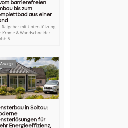
vom barrierefreien
mbau bis zum
mplettbad aus einer
and
n Ratgeber mit Unterstützung
r Krome & Wandschneider
bH &
nsterbau in Soltau:
oderne
nsterlösungen für
hr Energieeffizienz,