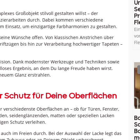
U
Se
xes Großobjekt stilvoll gestalten willst – der
Pr
ezierarbeiten durch. Dabei kommen verschiedene
Fl
 Einsatz, um einzigartige Farbharmonien zu gestalten.
Ei
vo
 keine Wünsche offen. Von klassischen Anstrichen über
Fl
iftzügen bis hin zur Verarbeitung hochwertiger Tapeten –
äzision. Dank modernster Werkzeuge und Techniken sowie
lloses Ergebnis, an dem Du lange Freude haben wirst.
neuem Glanz erstrahlen.
er Schutz für Deine Oberflächen
r verschiedenste Oberflächen an – ob für Türen, Fenster,
den, seidenglänzenden, matten oder speziellen Lacken
Ba
igen Schutz verleihen.
So
B
uch im Freien durch. Bei der Auswahl der Lacke legt das
m
inem Zuhause oder an Deinem Objekt unbeschwert