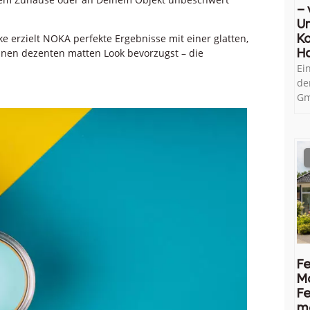
– 
U
Ko
 erzielt NOKA perfekte Ergebnisse mit einer glatten,
H
inen dezenten matten Look bevorzugst – die
Ei
de
Gm
Fe
M
Fe
me