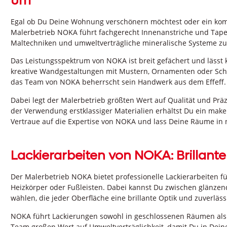
um
Egal ob Du Deine Wohnung verschönern möchtest oder ein komple
Malerbetrieb NOKA führt fachgerecht Innenanstriche und Tap
Maltechniken und umweltverträgliche mineralische Systeme zum
Das Leistungsspektrum von NOKA ist breit gefächert und lässt
kreative Wandgestaltungen mit Mustern, Ornamenten oder Schr
das Team von NOKA beherrscht sein Handwerk aus dem Effeff.
Dabei legt der Malerbetrieb größten Wert auf Qualität und Pr
der Verwendung erstklassiger Materialien erhältst Du ein make
Vertraue auf die Expertise von NOKA und lass Deine Räume in 
Lackierarbeiten von NOKA: Brillant
Der Malerbetrieb NOKA bietet professionelle Lackierarbeiten fü
Heizkörper oder Fußleisten. Dabei kannst Du zwischen glänzen
wählen, die jeder Oberfläche eine brillante Optik und zuverläss
NOKA führt Lackierungen sowohl in geschlossenen Räumen als a
Team großen Wert auf Umweltverträglichkeit, damit Du in De