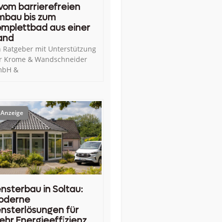
vom barrierefreien
mbau bis zum
mplettbad aus einer
and
n Ratgeber mit Unterstützung
r Krome & Wandschneider
bH &
nsterbau in Soltau:
oderne
nsterlösungen für
hr Energieeffizienz,