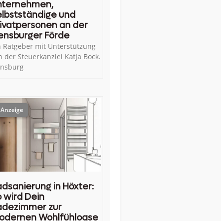
nternehmen,
lbstständige und
ivatpersonen an der
ensburger Förde
n Ratgeber mit Unterstützung
n der Steuerkanzlei Katja Bock.
ensburg
dsanierung in Höxter:
 wird Dein
adezimmer zur
odernen Wohlfühloase