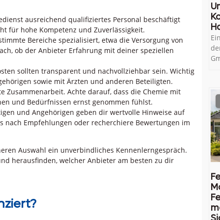
U
Ko
edienst ausreichend qualifiziertes Personal beschäftigt
H
icht für hohe Kompetenz und Zuverlässigkeit.
Ei
timmte Bereiche spezialisiert, etwa die Versorgung von
de
ach, ob der Anbieter Erfahrung mit deiner speziellen
Gm
ten sollten transparent und nachvollziehbar sein. Wichtig
gehörigen sowie mit Ärzten und anderen Beteiligten.
gute Zusammenarbeit. Achte darauf, dass die Chemie mit
hen und Bedürfnissen ernst genommen fühlst.
tigen und Angehörigen geben dir wertvolle Hinweise auf
reis nach Empfehlungen oder recherchiere Bewertungen im
äheren Auswahl ein unverbindliches Kennenlerngespräch.
d herausfinden, welcher Anbieter am besten zu dir
Fe
M
Fe
nziert?
me
Si