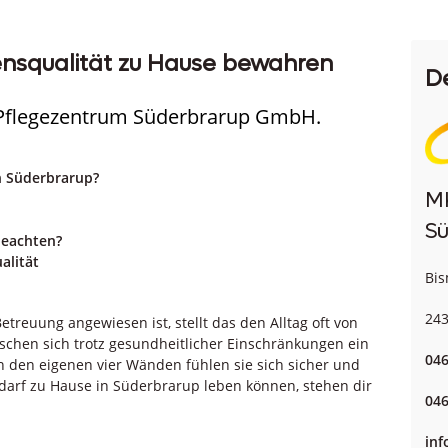
ensqualität zu Hause bewahren
D
 Pflegezentrum Süderbrarup GmbH.
n Süderbrarup?
M
S
beachten?
alität
Bis
243
etreuung angewiesen ist, stellt das den Alltag oft von
schen sich trotz gesundheitlicher Einschränkungen ein
046
 den eigenen vier Wänden fühlen sie sich sicher und
darf zu Hause in Süderbrarup leben können, stehen dir
046
in