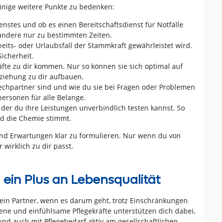
inige weitere Punkte zu bedenken:
enstes und ob es einen Bereitschaftsdienst für Notfälle
 andere nur zu bestimmten Zeiten.
eits- oder Urlaubsfall der Stammkraft gewährleistet wird.
Sicherheit.
räfte zu dir kommen. Nur so können sie sich optimal auf
eziehung zu dir aufbauen.
echpartner sind und wie du sie bei Fragen oder Problemen
personen für alle Belange.
n der du ihre Leistungen unverbindlich testen kannst. So
nd die Chemie stimmt.
und Erwartungen klar zu formulieren. Nur wenn du von
 wirklich zu dir passt.
ein Plus an Lebensqualität
t dein Partner, wenn es darum geht, trotz Einschränkungen
ene und einfühlsame Pflegekräfte unterstützen dich dabei,
und auch mit Pflegebedarf aktiv am gesellschaftlichen