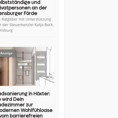
lbstständige und
ivatpersonen an der
ensburger Förde
n Ratgeber mit Unterstützung
n der Steuerkanzlei Katja Bock.
ensburg
dsanierung in Höxter:
 wird Dein
adezimmer zur
odernen Wohlfühloase
vom barrierefreien