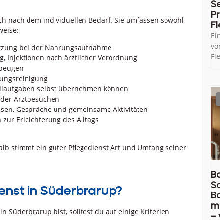
Se
Pr
sich nach dem individuellen Bedarf. Sie umfassen sowohl
Fl
weise:
Ei
vo
tützung bei der Nahrungsaufnahme
Fl
 Injektionen nach ärztlicher Verordnung
ubeugen
nungsreinigung
eilaufgaben selbst übernehmen können
 oder Arztbesuchen
esen, Gespräche und gemeinsame Aktivitäten
zur Erleichterung des Alltags
lb stimmt ein guter Pflegedienst Art und Umfang seiner
Ba
So
ienst in Süderbrarup?
B
m
 Süderbrarup bist, solltest du auf einige Kriterien
– 