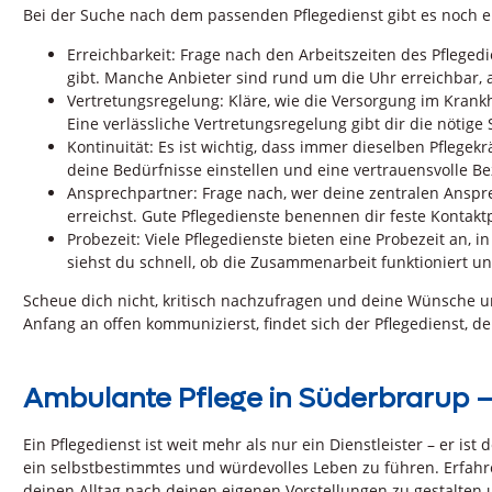
Bei der Suche nach dem passenden Pflegedienst gibt es noch e
Erreichbarkeit: Frage nach den Arbeitszeiten des Pflegedi
gibt. Manche Anbieter sind rund um die Uhr erreichbar,
Vertretungsregelung: Kläre, wie die Versorgung im Krankh
Eine verlässliche Vertretungsregelung gibt dir die nötige 
Kontinuität: Es ist wichtig, dass immer dieselben Pflegek
deine Bedürfnisse einstellen und eine vertrauensvolle B
Ansprechpartner: Frage nach, wer deine zentralen Anspr
erreichst. Gute Pflegedienste benennen dir feste Kontakt
Probezeit: Viele Pflegedienste bieten eine Probezeit an, i
siehst du schnell, ob die Zusammenarbeit funktioniert u
Scheue dich nicht, kritisch nachzufragen und deine Wünsche 
Anfang an offen kommunizierst, findet sich der Pflegedienst, der
Ambulante Pflege in Süderbrarup – 
Ein Pflegedienst ist weit mehr als nur ein Dienstleister – er is
ein selbstbestimmtes und würdevolles Leben zu führen. Erfahr
deinen Alltag nach deinen eigenen Vorstellungen zu gestalten 