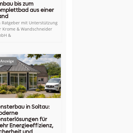
mbau bis zum
mplettbad aus einer
and
n Ratgeber mit Unterstützung
r Krome & Wandschneider
bH &
nsterbau in Soltau:
oderne
nsterlösungen für
hr Energieeffizienz,
cherheit und