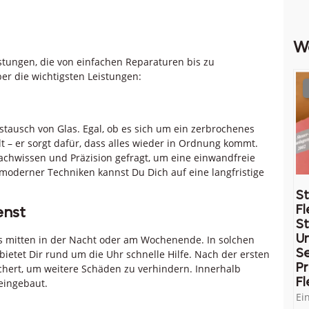
W
eistungen, die von einfachen Reparaturen bis zu
ber die wichtigsten Leistungen:
Austausch von Glas. Egal, ob es sich um ein zerbrochenes
t – er sorgt dafür, dass alles wieder in Ordnung kommt.
achwissen und Präzision gefragt, um eine einwandfreie
oderner Techniken kannst Du Dich auf eine langfristige
St
Fl
enst
St
U
es mitten in der Nacht oder am Wochenende. In solchen
Se
u bietet Dir rund um die Uhr schnelle Hilfe. Nach der ersten
Pr
chert, um weitere Schäden zu verhindern. Innerhalb
Fl
eingebaut.
Ei