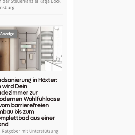
n der Steuerkanzlei Katja Bock.
ensburg
dsanierung in Höxter:
 wird Dein
adezimmer zur
odernen Wohlfühloase
vom barrierefreien
mbau bis zum
mplettbad aus einer
and
n Ratgeber mit Unterstützung