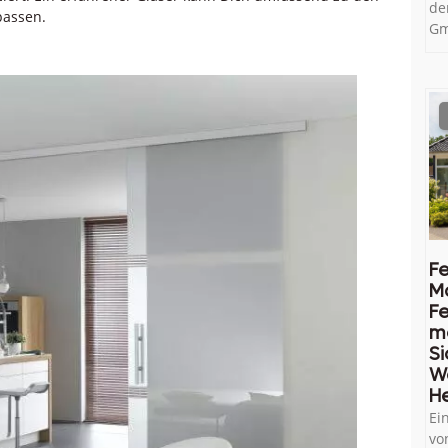
de
passen.
Gm
Fe
M
Fe
me
Si
W
He
Ei
vo