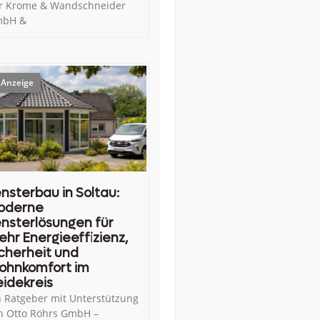
r Krome & Wandschneider
bH &
nsterbau in Soltau:
oderne
nsterlösungen für
hr Energieeffizienz,
cherheit und
ohnkomfort im
idekreis
n Ratgeber mit Unterstützung
n Otto Röhrs GmbH –