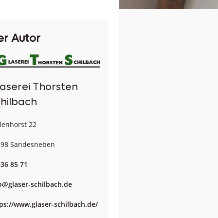
er Autor
aserei Thorsten
hilbach
lenhorst 22
898 Sandesneben
36 85 71
o@glaser-schilbach.de
ps://www.glaser-schilbach.de/