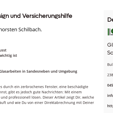
sign und Versicherungshilfe
D
horsten Schilbach.
Gl
usst
Sc
ichtig ist
Bul
r Glasarbeiten in Sandesneben und Umgebung
23
045
es durch ein zerbrochenes Fenster, eine beschädigte
hnst, gibt es jedoch gute Nachrichten: Mit einem
inf
nd professionell lösen. Dieser Artikel zeigt Dir, welche
bläuft und wie Du von einer Direktabrechnung mit Deiner
htt