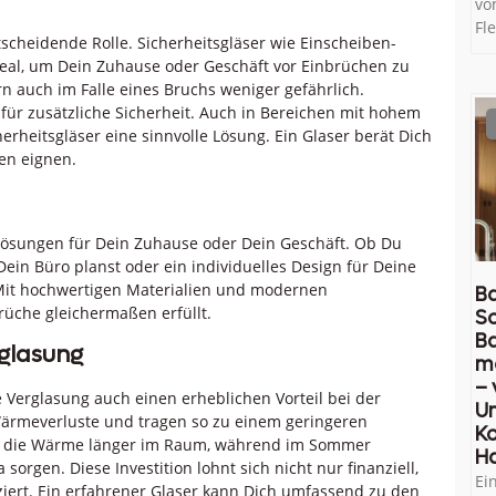
vo
Fl
tscheidende Rolle. Sicherheitsgläser wie Einscheiben-
ideal, um Dein Zuhause oder Geschäft vor Einbrüchen zu
rn auch im Falle eines Bruchs weniger gefährlich.
für zusätzliche Sicherheit. Auch in Bereichen mit hohem
rheitsgläser eine sinnvolle Lösung. Ein Glaser berät Dich
en eignen.
Lösungen für Dein Zuhause oder Dein Geschäft. Ob Du
 Dein Büro planst oder ein individuelles Design für Deine
 Mit hochwertigen Materialien und modernen
Ba
üche gleichermaßen erfüllt.
So
B
glasung
m
– 
Verglasung auch einen erheblichen Vorteil bei der
U
ärmeverluste und tragen so zu einem geringeren
Ko
eibt die Wärme länger im Raum, während im Sommer
H
gen. Diese Investition lohnt sich nicht nur finanziell,
Ei
iert. Ein erfahrener Glaser kann Dich umfassend zu den