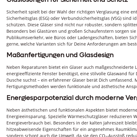
Sicherheit spielt bei der Wahl der richtigen Verglasung eine en
Sicherheitsglas (ESG) oder Verbundsicherheitsglas (VSG) sind 
schützen. Diese Gläser sind nicht nur robuster, sondern splitte
Besonders bei Glastüren und großen Schaufenstern sorgen sie 
Publikumsverkehr, wie Büros oder Ladengeschäften, bieten Siche
gerne, welche Varianten sich für Deine Anforderungen am best
Maßanfertigungen und Glasdesign
Neben Reparaturen bietet ein Glaser auch maßgeschneiderte 
energieeffiziente Fenster benötigst, eine stilvolle Glaswand für
Dusche suchst – ein erfahrener Glaser berät Dich umfassend.
Fertigungsmethoden werden funktionale und ästhetische Anspr
Energiesparpotenzial durch moderne Ver
Neben ästhetischen und funktionalen Aspekten bietet moderne 
Energieeinsparung. Spezielle Wärmeschutzgläser reduzieren W
Energieverbrauch bei. Besonders in der kalten Jahreszeit bl
hitzeabweisende Eigenschaften für ein angenehmes Raumklima sor
sondern schont auch die Umwelt, da sie den CO₂-Ausstoß reduz