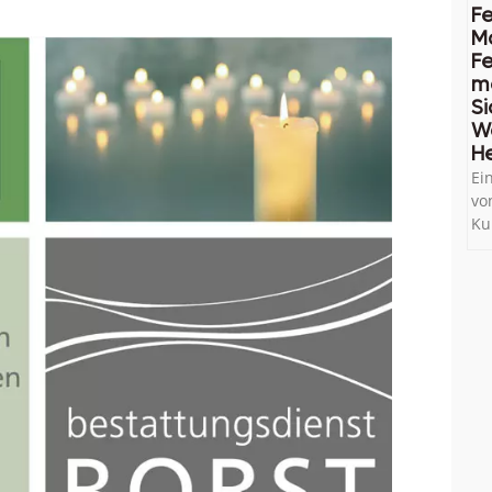
Fe
M
Fe
me
Si
W
He
Ei
vo
Ku