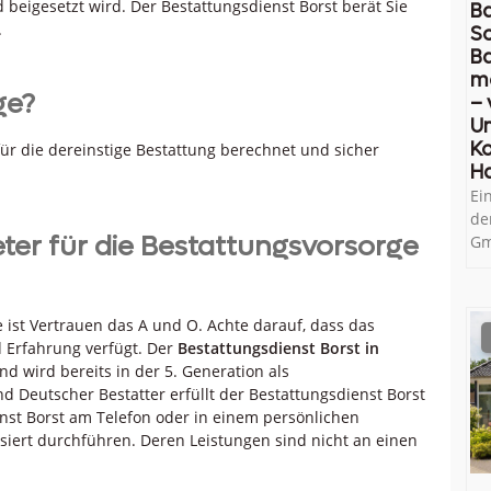
 beigesetzt wird. Der Bestattungsdienst Borst berät Sie
Ba
.
So
B
m
ge?
– 
U
Ko
 für die dereinstige Bestattung berechnet und sicher
H
Ei
de
eter für die Bestattungsvorsorge
Gm
e ist Vertrauen das A und O. Achte darauf, dass das
 Erfahrung verfügt. Der
Bestattungsdienst Borst in
nd wird bereits in der 5. Generation als
 Deutscher Bestatter erfüllt der Bestattungsdienst Borst
enst Borst am Telefon oder in einem persönlichen
siert durchführen. Deren Leistungen sind nicht an einen