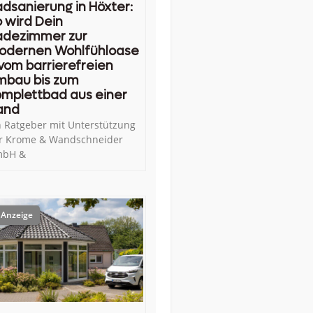
dsanierung in Höxter:
 wird Dein
adezimmer zur
odernen Wohlfühloase
vom barrierefreien
mbau bis zum
mplettbad aus einer
and
n Ratgeber mit Unterstützung
r Krome & Wandschneider
bH &