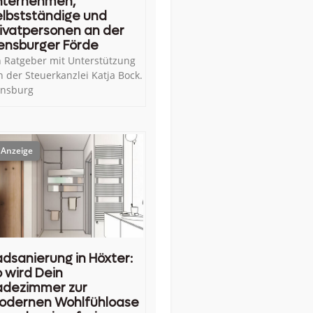
nternehmen,
lbstständige und
ivatpersonen an der
ensburger Förde
n Ratgeber mit Unterstützung
n der Steuerkanzlei Katja Bock.
ensburg
dsanierung in Höxter:
 wird Dein
adezimmer zur
odernen Wohlfühloase