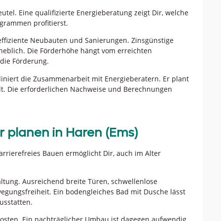
el. Eine qualifizierte Energieberatung zeigt Dir, welche
grammen profitierst.
eeffiziente Neubauten und Sanierungen. Zinsgünstige
heblich. Die Förderhöhe hängt vom erreichten
 die Förderung.
diniert die Zusammenarbeit mit Energieberatern. Er plant
llt. Die erforderlichen Nachweise und Berechnungen
r planen in Haren (Ems)
rierefreies Bauen ermöglicht Dir, auch im Alter
tung. Ausreichend breite Türen, schwellenlose
gungsfreiheit. Ein bodengleiches Bad mit Dusche lässt
usstatten.
sten. Ein nachträglicher Umbau ist dagegen aufwendig