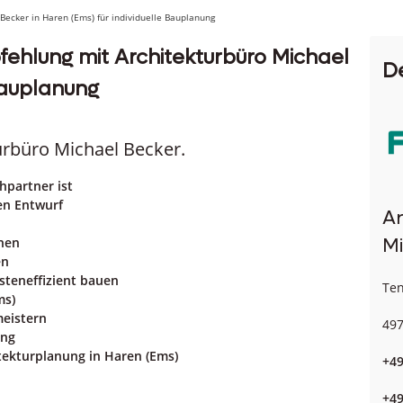
ecker in Haren (Ems) für individuelle Bauplanung
ehlung mit Architekturbüro Michael
D
 Bauplanung
urbüro Michael Becker.
hpartner ist
en Entwurf
Ar
nen
Mi
en
steneffizient bauen
Ten
ms)
eistern
497
ung
itekturplanung in Haren (Ems)
+49
+49