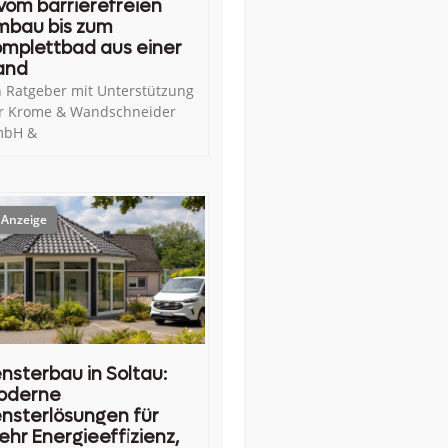
vom barrierefreien
mbau bis zum
mplettbad aus einer
and
n Ratgeber mit Unterstützung
r Krome & Wandschneider
bH &
nsterbau in Soltau:
oderne
nsterlösungen für
hr Energieeffizienz,