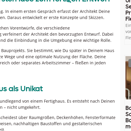
U
Se
 In einem ersten Gespräch erfasst der Architekt Deine
Pr
n. Daraus entwickelt er erste Konzepte und Skizzen.
Fl
Ei
ehen Vorentwürfe, die verschiedene
vo
verfeinert der Architekt den bevorzugten Entwurf. Dabei
Fl
und die Einbindung in die Umgebung eine wichtige Rolle.
 Bauprojekts. Sie bestimmt, wie Du später in Deinem Haus
urze Wege und eine optimale Nutzung der Fläche. Deine
eich oder separates Arbeitszimmer – fließen in jeden
s als Unikat
grundlegend von einem Fertighaus. Es entsteht nach Deinen
n – nicht umgekehrt.
Ba
So
tscheidest über Raumgrößen, Deckenhöhen, Fensterformate
B
eisen, nachhaltigen Baustoffen und gestalterischen
m
lt.