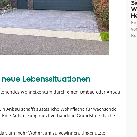
Si
W
He
Ei
vo
Ku
neue Lebenssituationen
h bestehendes Wohneigentum durch einen Umbau oder Anbau
 Ein Anbau schafft zusätzliche Wohnfläche für wachsende
. Eine Aufstockung nutzt vorhandene Grundstücksfläche
te dar, um mehr Wohnraum zu gewinnen. Ungenutzter