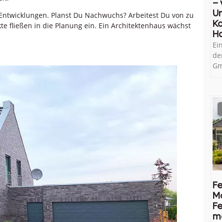
– 
U
Entwicklungen. Planst Du Nachwuchs? Arbeitest Du von zu
Ko
e fließen in die Planung ein. Ein Architektenhaus wächst
H
Ei
de
Gm
Fe
M
Fe
me