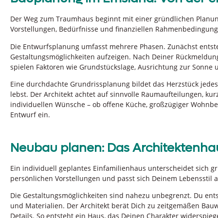
Der Weg zum Traumhaus beginnt mit einer gründlichen Planung.
Vorstellungen, Bedürfnisse und finanziellen Rahmenbedingunge
Die Entwurfsplanung umfasst mehrere Phasen. Zunächst entst
Gestaltungsmöglichkeiten aufzeigen. Nach Deiner Rückmeldung 
spielen Faktoren wie Grundstückslage, Ausrichtung zur Sonne 
Eine durchdachte Grundrissplanung bildet das Herzstück jedes
lebst. Der Architekt achtet auf sinnvolle Raumaufteilungen, k
individuellen Wünsche – ob offene Küche, großzügiger Wohnber
Entwurf ein.
Neubau planen: Das Architektenhau
Ein individuell geplantes Einfamilienhaus unterscheidet sich 
persönlichen Vorstellungen und passt sich Deinem Lebensstil a
Die Gestaltungsmöglichkeiten sind nahezu unbegrenzt. Du en
und Materialien. Der Architekt berät Dich zu zeitgemäßen Bauw
Details. So entsteht ein Haus, das Deinen Charakter widerspiege