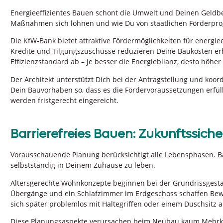
Energieeffizientes Bauen schont die Umwelt und Deinen Geldbeut
Maßnahmen sich lohnen und wie Du von staatlichen Förderpro
Die KfW-Bank bietet attraktive Fördermöglichkeiten für energi
Kredite und Tilgungszuschüsse reduzieren Deine Baukosten er
Effizienzstandard ab – je besser die Energiebilanz, desto höher
Der Architekt unterstützt Dich bei der Antragstellung und koor
Dein Bauvorhaben so, dass es die Fördervoraussetzungen erfü
werden fristgerecht eingereicht.
Barrierefreies Bauen: Zukunftssiche
Vorausschauende Planung berücksichtigt alle Lebensphasen. Bar
selbstständig in Deinem Zuhause zu leben.
Altersgerechte Wohnkonzepte beginnen bei der Grundrissgestal
Übergänge und ein Schlafzimmer im Erdgeschoss schaffen Bewe
sich später problemlos mit Haltegriffen oder einem Duschsitz a
Diese Planungsaspekte verursachen beim Neubau kaum Mehrko