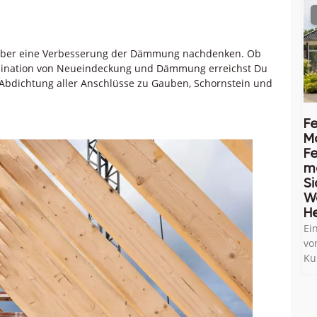
g über eine Verbesserung der Dämmung nachdenken. Ob
ination von Neueindeckung und Dämmung erreichst Du
 Abdichtung aller Anschlüsse zu Gauben, Schornstein und
Fe
M
Fe
me
Si
W
He
Ei
vo
Ku