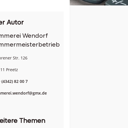
er Autor
immerei Wendorf
mmermeisterbetrieb
rener Str. 126
11 Preetz
 (4342) 82 00 7
mmerei.wendorf@gmx.de
eitere Themen