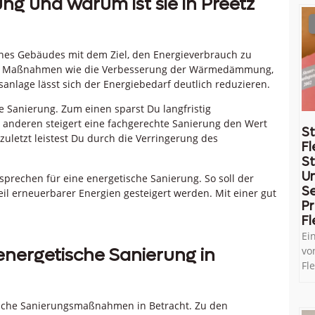
g und warum ist sie in Preetz
ines Gebäudes mit dem Ziel, den Energieverbrauch zu
ene Maßnahmen wie die Verbesserung der Wärmedämmung,
anlage lässt sich der Energiebedarf deutlich reduzieren.
he Sanierung. Zum einen sparst Du langfristig
 anderen steigert eine fachgerechte Sanierung den Wert
St
uletzt leistest Du durch die Verringerung des
Fl
St
U
sprechen für eine energetische Sanierung. So soll der
Se
il erneuerbarer Energien gesteigert werden. Mit einer gut
Pr
Fl
Ei
ergetische Sanierung in
vo
Fl
liche Sanierungsmaßnahmen in Betracht. Zu den