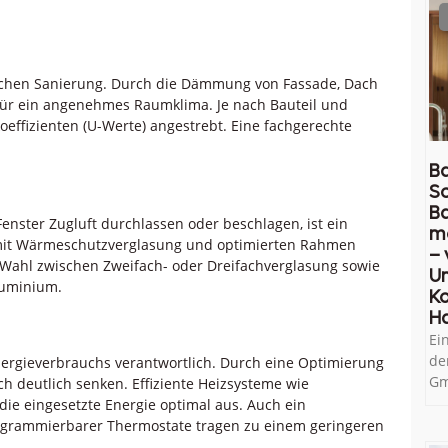
schen Sanierung. Durch die Dämmung von Fassade, Dach
für ein angenehmes Raumklima. Je nach Bauteil und
fizienten (U-Werte) angestrebt. Eine fachgerechte
Ba
So
B
enster Zugluft durchlassen oder beschlagen, ist ein
m
r mit Wärmeschutzverglasung und optimierten Rahmen
– 
Wahl zwischen Zweifach- oder Dreifachverglasung sowie
U
luminium.
Ko
H
Ei
de
nergieverbrauchs verantwortlich. Durch eine Optimierung
Gm
h deutlich senken. Effiziente Heizsysteme wie
e eingesetzte Energie optimal aus. Auch ein
rogrammierbarer Thermostate tragen zu einem geringeren