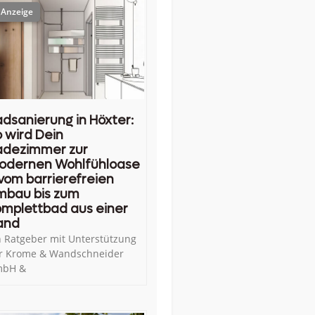
dsanierung in Höxter:
 wird Dein
adezimmer zur
odernen Wohlfühloase
vom barrierefreien
mbau bis zum
mplettbad aus einer
and
n Ratgeber mit Unterstützung
r Krome & Wandschneider
bH &