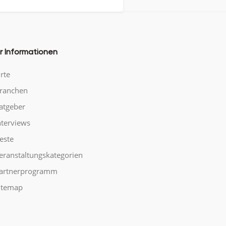
r Informationen
rte
ranchen
atgeber
nterviews
este
eranstaltungskategorien
artnerprogramm
itemap