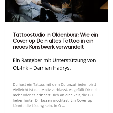
Tattoostudio in Oldenburg: Wie ein
Cover-up Dein altes Tattoo in ein
neues Kunstwerk verwandelt
Ein Ratgeber mit Unterstützung von
OL-Ink – Damian Hadrys.
Du hast ein Tattoo, mit dem Du unzufrieden bist?
Vielleicht ist das Motiv verblasst, es gefällt Dir nicht
mehr oder es erinnert Dich an eine Zeit, die Du
lieber hinter Dir lassen möchtest. Ein Cover-up
könnte die Lösung sein. In O …