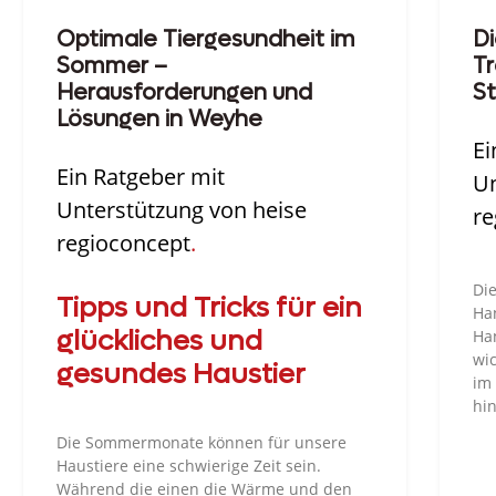
Optimale Tiergesundheit im
Di
Sommer –
T
Herausforderungen und
St
Lösungen in Weyhe
Ei
Ein Ratgeber mit
Un
Unterstützung von heise
re
regioconcept
.
Die
Tipps und Tricks für ein
Han
glückliches und
Ha
wic
gesundes Haustier
im
hin
Die Sommermonate können für unsere
Haustiere eine schwierige Zeit sein.
Während die einen die Wärme und den