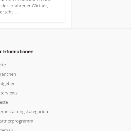
der erfahrener Gärtner,
er gibt …
r Informationen
rte
ranchen
atgeber
nterviews
este
eranstaltungskategorien
artnerprogramm
itemap