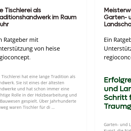
e Tischlerei als
Meisterwe
raditionshandwerk im Raum
Garten- 
uhr
Landscha
n Ratgeber mit
Ein Ratge
terstützung von heise
Unterstüt
gioconcept
.
regioconc
 Tischlerei hat eine lange Tradition als
Erfolgr
dwerk. Sie ist eines der ältesten
und La
ndwerke und hat schon immer eine
htige Rolle in der Holzbearbeitung und
Schritt 
 Bauwesen gespielt. Über Jahrhunderte
Traumg
weg waren Tischler für di …
Garten- und L
Kunst, die Nat