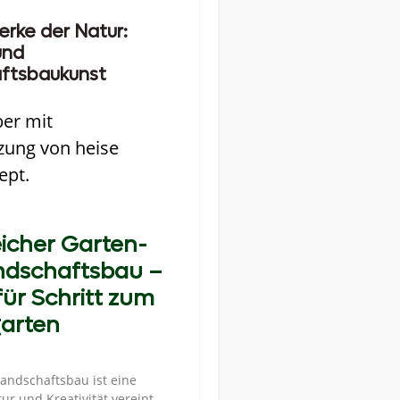
rke der Natur:
und
ftsbaukunst
ber mit
zung von heise
ept.
eicher Garten-
ndschaftsbau –
für Schritt zum
arten
andschaftsbau ist eine
ur und Kreativität vereint.